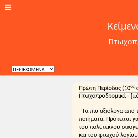
Κείμεν
Πτωχοπρ
ος
Πρώτη Περίοδος (10
α
Πτωχοπροδρομικά - [μά
Τα πιο αξιόλογα από 
ποιήματα. Πρόκειται γ
του πολύτεκνου οικογ
και του φτωχού λογίου