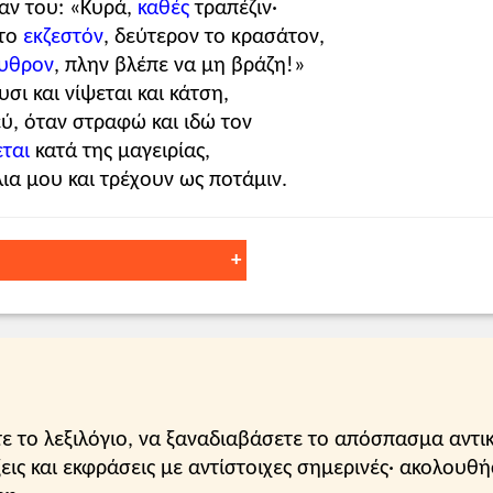
καν του: «Κυρά,
καθές
τραπέζιν·
το
εκζεστόν
, δεύτερον το κρασάτον,
υθρον
, πλην βλέπε να μη βράζη!»
ι και νίψεται και κάτση,
ύ, όταν στραφώ και ιδώ τον
ται
κατά της μαγειρίας,
λια μου και τρέχουν ως ποτάμιν.
: μάθε το γράμματα, μόρφωσέ το.
εν του πω.
αλος
: ανόητος, τρελός.
ε το λεξιλόγιο, να ξαναδιαβάσετε το απόσπασμα αντικ
αση.
εις και εκφράσεις με αντίστοιχες σημερινές· ακολουθή