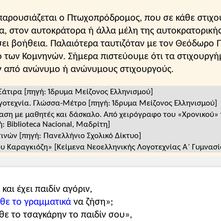
παρουσιάζεται ο Πτωχοπρόδρομος, που σε κάθε στιχο
τα, στον αυτοκράτορα ή άλλα μέλη της αυτοκρατορικής
σει βοήθεια. Παλαιότερα ταυτιζόταν με τον Θεόδωρο
 των Κομνηνών. Σήμερα πιστεύουμε ότι τα στιχουργή
ν από ανώνυμο ή ανώνυμους στιχουργούς.
Σάτιρα [πηγή: Ίδρυμα Μείζονος Ελληνισμού]
οτεχνία. Γλώσσα-Μέτρο [πηγή: Ίδρυμα Μείζονος Ελληνισμού]
η με μαθητές και δάσκαλο. Από χειρόγραφο του «Χρονικού» τ
ή: Biblioteca Nacional, Μαδρίτη]
νών [πηγή: Πανελλήνιο Σχολικό Δίκτυο]
υ Καραγκιόζη» [Κείμενα Νεοελληνικής Λογοτεχνίας Α΄ Γυμνασί
και έχει παιδίν αγόριν,
θε το γραμματικά
να ζήση»;
ε το τσαγκάρην το παιδίν σου»,