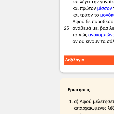
και λέγει την γυναί
και πρώτον
μίσσον
και τρίτον το
μονόκ
Αφού δε παραθέσουσ
25
ανάθεμά με, βασιλε
το πώς
ανακομπώνε
αν ου κινούν τα σά
Λεξιλόγιο
τινά
: κάποιον.
μάθε το γραμματικά
αν ου τον είπω
: αν δ
παρακρουνιαροκέφ
Ερωτήσεις
βιοτή
: τρόπος ζωής.
βρώσις
: φαγητό.
α) Αφού μελετήσετ
ανάπαυσις
: καλοπέρ
απαρχαιωμένες λέξ