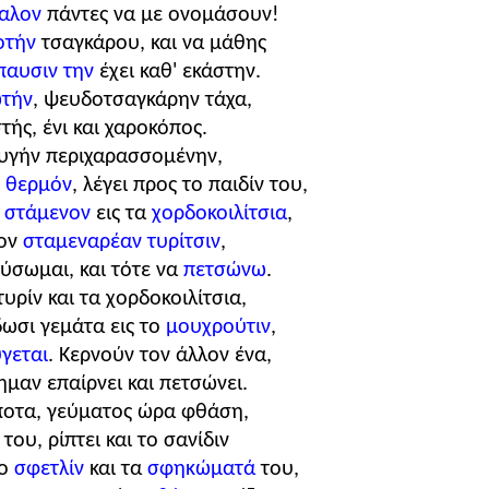
αλον
πάντες να με ονομάσουν!
οτήν
τσαγκάρου, και να μάθης
παυσιν
την
έχει καθ' εκάστην.
τήν
, ψευδοτσαγκάρην τάχα,
ής, ένι και χαροκόπος.
αυγήν περιχαρασσομένην,
 θερμόν
, λέγει προς το παιδίν του,
,
στάμενον
εις τα
χορδοκοιλίτσια
,
κον
σταμεναρέαν τυρίτσιν
,
εύσωμαι, και τότε να
πετσώνω
.
τυρίν και τα χορδοκοιλίτσια,
ωσι γεμάτα εις το
μουχρούτιν
,
γεται
. Κερνούν τον άλλον ένα,
μαν επαίρνει και πετσώνει.
σποτα, γεύματος ώρα φθάση,
του, ρίπτει και το σανίδιν
το
σφετλίν
και τα
σφηκώματά
του,