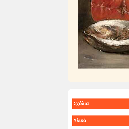
μονόκυθρον
: φαγητό
ανακομπώνεται
: ανα
Σχόλια
1. Εισαγωγικά στοιχε
Στην εποχή των Κομνη
Υλικό
Δημαρά) ή τεσσάρων (