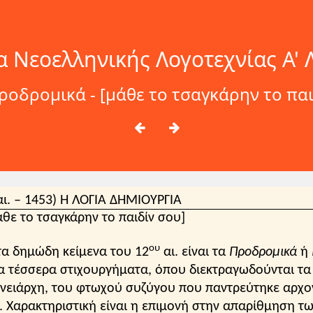
α Νεοελληνικής Λογοτεχνίας Α' 
οδρομικά - [μάθε το τσαγκάρην το παι
ι. – 1453) Η ΛΟΓΙΑ ΔΗΜΙΟΥΡΓΙΑ
θε το τσαγκάρην το παιδίν σου]
ου
τα δημώδη κείμενα του 12
αι. είναι τα
Προδρομικά
ή
ια τέσσερα στιχουργήματα, όπου διεκτραγωδούνται τ
ενειάρχη, του φτωχού συζύγου που παντρεύτηκε αρχ
. Χαρακτηριστική είναι η επιμονή στην απαρίθμηση τ