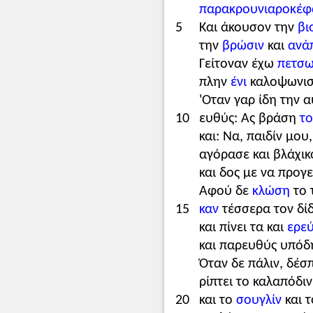
παρακρουνιαροκέφ
5
Και άκουσον την
βι
την
βρώσιν
και
ανά
Γείτοναν έχω
πετσω
πλην
ένι
καλοψωνιστ
'Οταν γαρ ίδη την 
10
ευθύς: Ας βράση
το
και: Να, παιδίν μου
αγόρασε και βλάχι
και δος με να προγ
Αφού δε
κλώση
το 
15
καν
τέσσερα τον δίδ
και πίνει τα και
ερεύ
και παρευθύς υπόδη
Όταν δε πάλιν, δέ
ρίπτει το καλαπόδιν 
20
και το
σουγλίν
και 