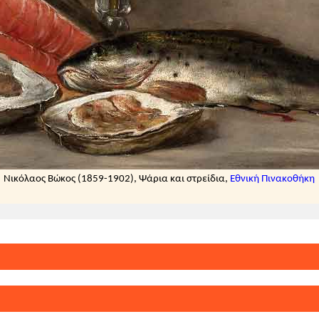
 από διάφορα υλικά μαγειρεμένα σε μια χύτρα.
σκουμπώνεται, ετοιμάζεται για τον αγώνα (ειρωνικά).
Κλείσιμο
Νικόλαος Βώκος (1859-1902), Ψάρια και στρείδια,
Εθνική Πινακοθήκη
ία
νών, στα μέσα του 12ου αιώνα, τοποθετείται η εμφάνιση 
κατά την αρίθμηση των νεότερων εκδοτών Hesseling-Pern