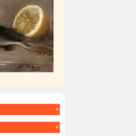
έξι (κατά τον Κ.Θ.
ot) ποιημάτων με