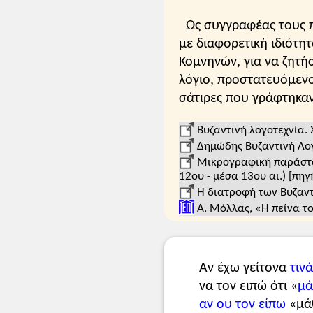
Ως συγγραφέας τους 
με διαφορετική ιδιότη
Κομνηνών, για να ζητή
λόγιο, προστατευόμενο
σάτιρες που γράφτηκα
Βυζαντινή λογοτεχνία. 
Δημώδης Βυζαντινή Λογ
Μικρογραφική παράστασ
12ου - μέσα 13ου αι.) [πηγ
Η διατροφή των Βυζαντι
Α. Μόλλας, «Η πείνα το
Αν έχω γείτονα
τινά
να τον ειπώ ότι «
μά
αν ου τον είπω
«μάθ