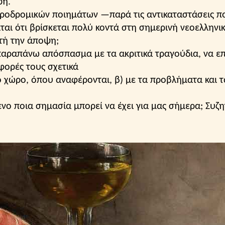
ρη.
ής, τσαγκάρης.
ροδρομικών ποιημάτων —παρά τις αντικαταστάσεις πο
αι ότι βρίσκεται πολύ κοντά στη σημερινή νεοελληνι
νερό.
τή την άποψη;
ικρής αξίας.
παραπάνω απόσπασμα με τα ακριτικά τραγούδια, να επ
ερα και κοιλιές (πατσάς).
φορές τους σχετικά
ν
: τυρί ενός στάμενου.
κό χώρο, όπου αναφέρονται, β) με τα προβλήματα και 
απούτσια και, μεταφορικά, γεμίζω την κοιλιά μου.
ταβροχθίζω.
νο ποια σημασία μπορεί να έχει για μας σήμερα; Συζη
ποτήρι.
μπαλωματή.
λί για το ξύσιμο του δέρματος.
νοι σπάγκοι.
ε.
ό).