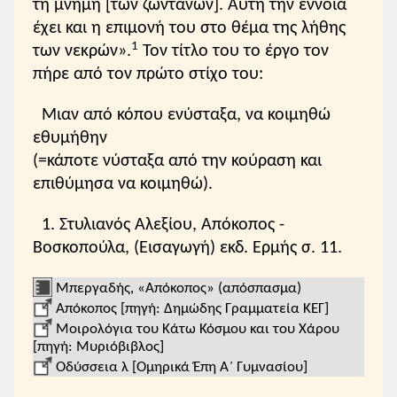
τη μνήμη [των ζωντανών]. Αυτή την έννοια
έχει και η επιμονή του στο θέμα της λήθης
1
των νεκρών».
Τον τίτλο του το έργο τον
πήρε από τον πρώτο στίχο του:
Μιαν από κόπου ενύσταξα, να κοιμηθώ
εθυμήθην
(=κάποτε νύσταξα από την κούραση και
επιθύμησα να κοιμηθώ).
1. Στυλιανός Αλεξίου, Απόκοπος -
Βοσκοπούλα, (Εισαγωγή) εκδ. Ερμής σ. 11.
Μπεργαδής, «Απόκοπος» (απόσπασμα)
Απόκοπος [πηγή: Δημώδης Γραμματεία ΚΕΓ]
Μοιρολόγια του Κάτω Κόσμου και του Χάρου
[πηγή: Μυριόβιβλος]
Οδύσσεια λ [Ομηρικά Έπη Α΄ Γυμνασίου]