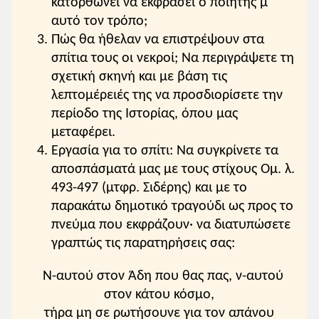
συντυχαίνω
: μιλώ.
κατορθώνει να εκφράσει ο ποιητής μ'
έποικαν
: έκαναν.
αυτό τον τρόπο;
σχήμα
: σημάδι, μορφή, έκφραση.
Πώς θα ήθελαν να επιστρέψουν στα
το ρωτάν
: το να ρωτούν.
σπίτια τους οι νεκροί; Να περιγράψετε τη
οκάτι
: κάτι (κάποιο).
σχετική σκηνή και με βάση τις
καταλόγιν
: τραγούδι.
λεπτομέρειές της να προσδιορίσετε την
αθιβολή
: λόγος, ομιλία.
περίοδο της Ιστορίας, όπου μας
εν'
: είναι.
μεταφέρει.
τι 'ν
: τι είναι.
Εργασία για το σπίτι: Να συγκρίνετε τα
φυρώ
: λιγοστεύω, στερεύω.
αποσπάσματά μας με τους στίχους Ομ. λ.
να ράγη(ν)
: να έσπαζε.
493-497 (μτφρ. Σιδέρης) και με το
πλακί
: πλάκα (του τάφου).
παρακάτω δημοτικό τραγούδι ως προς το
διαγέρνω
: επιστρέφω.
πνεύμα που εκφράζουν· να διατυπώσετε
να στράφη(ν)
: να ξαναγύριζε.
γραπτώς τις παρατηρήσεις σας:
ελικιά
: ανάστημα, κορμοστασιά.
Ν-αυτού στον Άδη που θας πας, ν-αυτού
να σώσασιν
: να έσωναν, να έφταναν.
στον κάτου κόσμο,
ζαγάρι
: κυνηγητικός σκύλος.
τήρα μη σε ρωτήσουνε για τον απάνου
να δόθην λόγος... λείποντες
: να