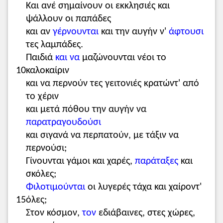
Και ανέ σημαίνουν οι εκκλησιές και
ψάλλουν οι παπάδες
και αν
γέρνουνται
και την αυγήν ν'
άφτουσι
τες λαμπάδες.
Παιδιά
και να
μαζώνουνται νέοι το
10
καλοκαίριν
και να περνούν τες γειτονιές κρατώντ' από
το χέριν
και μετά πόθου την αυγήν να
παρατραγουδούσι
και σιγανά να περπατούν, με τάξιν να
περνούσι;
Γίνουνται γάμοι και χαρές,
παράταξες
και
σκόλες;
Φιλοτιμούνται
οι λυγερές τάχα και χαίροντ'
15
όλες;
Στον κόσμον,
τον
εδιάβαινες, στες χώρες,