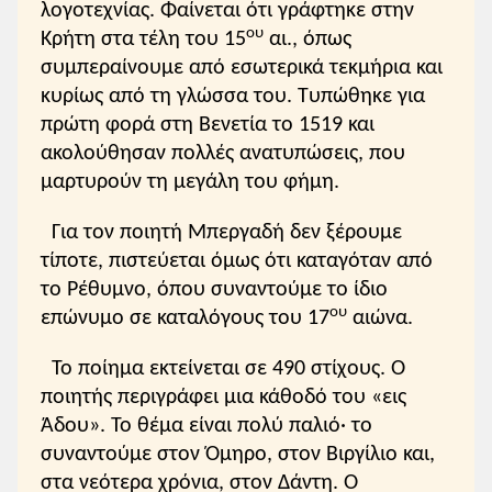
λογοτεχνίας. Φαίνεται ότι γράφτηκε στην
ου
Κρήτη στα τέλη του 15
αι., όπως
συμπεραίνουμε από εσωτερικά τεκμήρια και
κυρίως από τη γλώσσα του. Τυπώθηκε για
πρώτη φορά στη Βενετία το 1519 και
ακολούθησαν πολλές ανατυπώσεις, που
μαρτυρούν τη μεγάλη του φήμη.
Για τον ποιητή Μπεργαδή δεν ξέρουμε
τίποτε, πιστεύεται όμως ότι καταγόταν από
το Ρέθυμνο, όπου συναντούμε το ίδιο
ου
επώνυμο σε καταλόγους του 17
αιώνα.
Το ποίημα εκτείνεται σε 490 στίχους. Ο
ποιητής περιγράφει μια κάθοδό του «εις
Άδου». Το θέμα είναι πολύ παλιό· το
συναντούμε στον Όμηρο, στον Βιργίλιο και,
στα νεότερα χρόνια, στον Δάντη. Ο