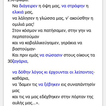
25
στρώμα!
Να
διάγειρεν
η όψη μας,
να στράφην
η
ελικιά
μας,
να λάλησεν η γλώσσα μας, ν' ακούσθην η
ομιλιά μας!
Στον κόσμον να πατήσαμεν, στην γην να
περπατούμαν
και να καβαλλικεύγαμεν, γεράκια να
βαστούμαν·
Και πριν εμάς
να σώσασιν
στους οίκους τα
30
ζαγάρια
,
να δόθην λόγος κι έρχουνται οι λείποντες
-
καθάρια,
να 'δαμεν τις
να ξέβηκεν
εις συναπάντησίν
μας
και τις να μας εδέχθηκεν στην πόρταν της
αυλής μας...».