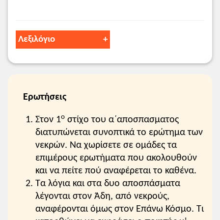
Λεξιλόγιο
κρατεί ο ουρανός
: υπάρχει.
συννεφιά
: συννεφιάζει.
Ιορδάνης
: ο Γαλαξίας.
ανέ
: αν.
Ερωτήσεις
αχώ
: αντηχώ.
ο
γέρνομαι
: εγείρομαι, σηκώνομαι.
Στον 1
στίχο του α΄αποσπασματος
άφτω
: ανάβω.
διατυπώνεται συνοπτικά το ερώτημα των
και να
: άραγε να.
νεκρών. Να χωρίσετε σε ομάδες τα
παρατραγουδώ
: σιγοτραγουδώ.
επιμέρους ερωτήματα που ακολουθούν
παράταξη
: διασκέδαση.
και να πείτε πού αναφέρεται το καθένα.
φιλοτιμώ
: τιμώ.
Τα λόγια και στα δυο αποσπάσματα
τον, τες
: που.
λέγονται στον Άδη, από νεκρούς,
απείτις
: αφού.
αναφέρονται όμως στον Επάνω Κόσμο. Τι