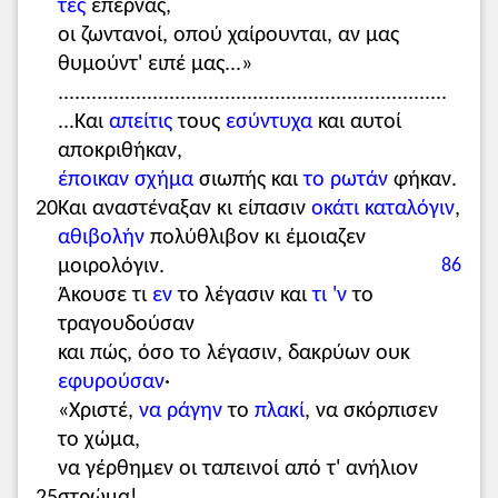
τες
επέρνας,
οι ζωντανοί, οπού χαίρουνται, αν μας
θυμούντ' ειπέ μας...»
......................................................................
...Και
απείτις
τους
εσύντυχα
και αυτοί
αποκριθήκαν,
έποικαν
σχήμα
σιωπής και
το ρωτάν
φήκαν.
20
Και αναστέναξαν κι είπασιν
οκάτι
καταλόγιν
,
αθιβολήν
πολύθλιβον κι έμοιαζεν
μοιρολόγιν.
86
Άκουσε τι
εν
το λέγασιν και
τι 'ν
το
τραγουδούσαν
και πώς, όσο το λέγασιν, δακρύων ουκ
εφυρούσαν
·
«Χριστέ,
να ράγην
το
πλακί
, να σκόρπισεν
το χώμα,
να γέρθημεν οι ταπεινοί από τ' ανήλιον