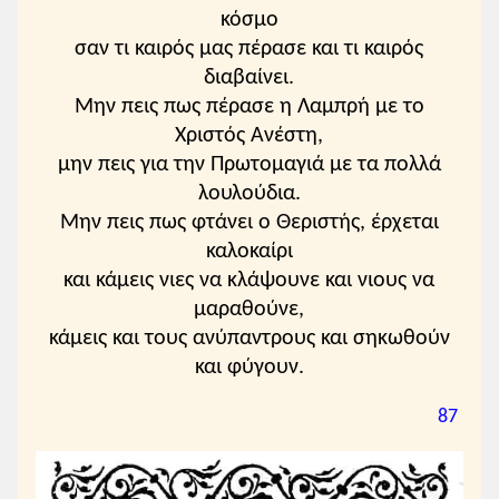
κόσμο
αναγγελλόταν ότι έρχονται οι νεκροί.
σαν τι καιρός μας πέρασε και τι καιρός
να ξέβηκεν
: να έβγαινε.
διαβαίνει.
Μην πεις πως πέρασε η Λαμπρή με το
Χριστός Ανέστη,
μην πεις για την Πρωτομαγιά με τα πολλά
λουλούδια.
Κλείσιμο
Μην πεις πως φτάνει ο Θεριστής, έρχεται
καλοκαίρι
και κάμεις νιες να κλάψουνε και νιους να
μαραθούνε,
κάμεις και τους ανύπαντρους και σηκωθούν
και φύγουν.
87