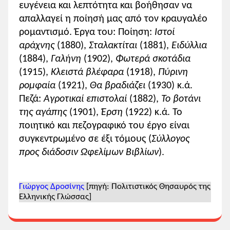
ευγένεια και λεπτότητα και βοήθησαν να
απαλλαγεί η ποίησή μας από τον κραυγαλέο
ρομαντισμό. Έργα του: Ποίηση:
Ιστοί
αράχνης
(1880),
Σταλακτίται
(1881),
Ειδύλλια
(1884),
Γαλήνη
(1902),
Φωτερά σκοτάδια
(1915),
Κλειστά βλέφαρα
(1918),
Πύρινη
ρομφαία
(1921),
Θα βραδιάζει
(1930) κ.ά.
Πεζά:
Αγροτικαί επιστολαί
(1882),
Το βοτάνι
της αγάπης
(1901),
Έρση
(1922) κ.ά. Το
ποιητικό και πεζογραφικό του έργο είναι
συγκεντρωμένο σε έξι τόμους (
Σύλλογος
προς διάδοσιν Ωφελίμων Βιβλίων
).
Γιώργος Δροσίνης
[πηγή: Πολιτιστικός Θησαυρός της
Ελληνικής Γλώσσας]