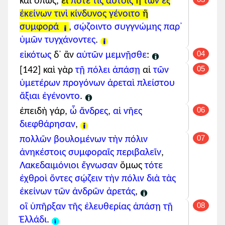
καὶ ὅπως,
εἴ
ποτέ
τις
αὐτοῖς
ἢ
τῶν ἐξ
οἳ
ὑπῆρξαν
αναφορική
ἐκείνων
τινὶ
κίνδυνος
γένοιτο
ἢ
τῆς
συμφορά
,
σῴζοιντο
συγγνώμης
παρ᾽
ἐλευθερίας
ὑμῶν
τυγχάνοντες
.
ἁπάσῃ τῇ
04
εἰκότως
δ᾽ ἂν
αὐτῶν
μεμνῇσθε
:
Ἑλλάδι.
05
[142] καὶ γὰρ
τῇ πόλει
ἁπάσῃ
αἱ
τῶν
ὑμετέρων
προγόνων
ἀρεταὶ
πλείστου
ἐπειδὴ τοίνυν
αιτιολογική
ἄξιαι
ἐγένοντο
.
καὶ
ἡ πόλις
ἐσώθη
δημοσίᾳ
06
ἐπειδὴ γάρ,
ὦ ἄνδρες
,
αἱ νῆες
διὰ
τὰς
τῶν προγόνων
διεφθάρησαν
,
τῶν ὑμετέρων
ἀρετάς
,
07
πολλῶν
βουλομένων
τὴν πόλιν
ἀξιῶ
κἀμοὶ (
ἐγώ
)
ε-κύρια
ἀνηκέστοις
συμφοραῖς
περιβαλεῖν
,
διὰ
τὰς
τῶν
Λακεδαιμόνιοι
ἔγνωσαν
ὅμως
τότε
προγόνων τῶν ἐμῶν
ἐχθροὶ
ὄντες
σῴζειν
τὴν πόλιν
διὰ τὰς
ἀρετὰς
ἐκείνων
τῶν ἀνδρῶν
ἀρετάς
,
σωτηρίαν
γενέσθαι
.
08
οἳ
ὑπῆρξαν
τῆς ἐλευθερίας
ἁπάσῃ
τῇ
Ἑλλάδι
.