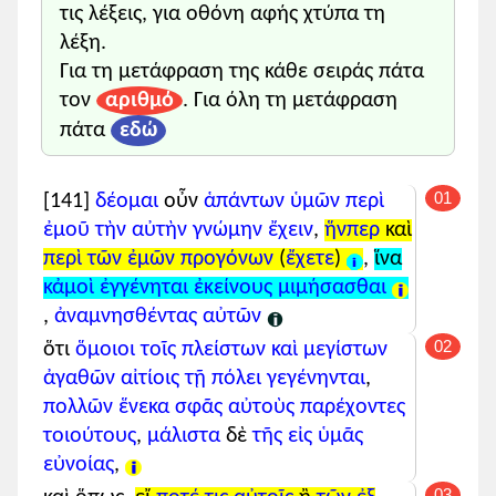
τις λέξεις, για οθόνη αφής χτύπα τη
εἰκότως
δ᾽ ἂν αὐτῶν
μεμνῇσθε
·
β-κύρια
(
ὑμεῖς
)
λέξη.
καὶ γὰρ τῇ πόλει ἁπάσῃ
γ-κύρια
Για τη μετάφραση της κάθε σειράς πάτα
αἱ τῶν ὑμετέρων προγόνων
τον
αριθμό
. Για όλη τη μετάφραση
ἀρεταὶ
πάτα
εδώ
πλείστου ἄξιαι
ἐγένοντο
.
01
[141]
δέομαι
οὖν
ἁπάντων
ὑμῶν
περὶ
ἐπειδὴ γάρ, ὦ ἄνδρες,
χρονική
αἱ νῆες
διεφθάρησαν
,
ἐμοῦ
τὴν αὐτὴν
γνώμην
ἔχειν
,
ἥνπερ
καὶ
πολλῶν
βουλομένων
δ-κύρια
περὶ
τῶν ἐμῶν
προγόνων
(
ἔχετε
)
,
ἵνα
τὴν πόλιν ἀνηκέστοις
κἀμοὶ
ἐγγένηται
ἐκείνους
μιμήσασθαι
συμφοραῖς
περιβαλεῖν
,
,
ἀναμνησθέντας
αὐτῶν
Λακεδαιμόνιοι
02
ὅτι
ὅμοιοι
τοῖς
πλείστων καὶ μεγίστων
ἔγνωσαν
ἀγαθῶν
αἰτίοις
τῇ πόλει
γεγένηνται
,
ὅμως τότε
ἐχθροὶ
πολλῶν ἕνεκα
σφᾶς αὐτοὺς
παρέχοντες
ὄντες
τοιούτους
,
μάλιστα
δὲ
τῆς εἰς ὑμᾶς
σῴζειν
τὴν πόλιν
εὐνοίας
,
διὰ
τὰς
ἐκείνων
τῶν ἀνδρῶν
ἀρετάς
,
03