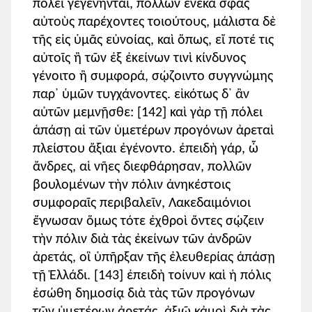
πόλει γεγένηνται, πολλῶν ἕνεκα σφᾶς
αὐτοὺς παρέχοντες τοιούτους, μάλιστα δὲ
τῆς εἰς ὑμᾶς εὐνοίας, καὶ ὅπως, εἴ ποτέ τις
αὐτοῖς ἢ τῶν ἐξ ἐκείνων τινὶ κίνδυνος
γένοιτο ἢ συμφορά, σῴζοιντο συγγνώμης
παρ᾽ ὑμῶν τυγχάνοντες. εἰκότως δ᾽ ἂν
αὐτῶν μεμνῇσθε: [142] καὶ γὰρ τῇ πόλει
ἁπάσῃ αἱ τῶν ὑμετέρων προγόνων ἀρεταὶ
πλείστου ἄξιαι ἐγένοντο. ἐπειδὴ γάρ, ὦ
ἄνδρες, αἱ νῆες διεφθάρησαν, πολλῶν
βουλομένων τὴν πόλιν ἀνηκέστοις
συμφοραῖς περιβαλεῖν, Λακεδαιμόνιοι
ἔγνωσαν ὅμως τότε ἐχθροὶ ὄντες σῴζειν
τὴν πόλιν διὰ τὰς ἐκείνων τῶν ἀνδρῶν
ἀρετάς, οἳ ὑπῆρξαν τῆς ἐλευθερίας ἁπάσῃ
τῇ Ἑλλάδι. [143] ἐπειδὴ τοίνυν καὶ ἡ πόλις
ἐσώθη δημοσίᾳ διὰ τὰς τῶν προγόνων
τῶν ὑμετέρων ἀρετάς, ἀξιῶ κἀμοὶ διὰ τὰς