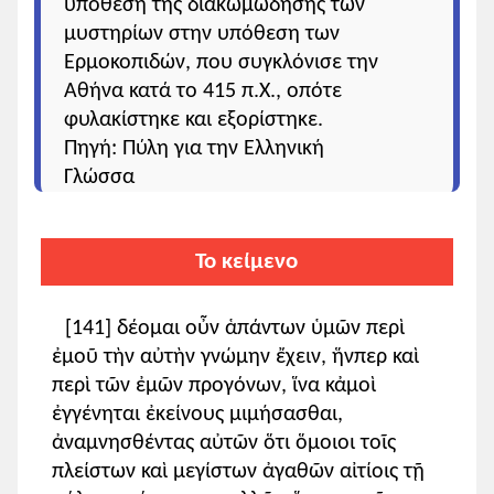
υπόθεση της διακωμώδησης των
μυστηρίων στην υπόθεση των
Ερμοκοπιδών, που συγκλόνισε την
Αθήνα κατά το 415 π.Χ., οπότε
φυλακίστηκε και εξορίστηκε.
Πηγή: Πύλη για την Ελληνική
Γλώσσα
Το κείμενο
[141] δέομαι οὖν ἁπάντων ὑμῶν περὶ
ἐμοῦ τὴν αὐτὴν γνώμην ἔχειν, ἥνπερ καὶ
περὶ τῶν ἐμῶν προγόνων, ἵνα κἀμοὶ
ἐγγένηται ἐκείνους μιμήσασθαι,
ἀναμνησθέντας αὐτῶν ὅτι ὅμοιοι τοῖς
πλείστων καὶ μεγίστων ἀγαθῶν αἰτίοις τῇ