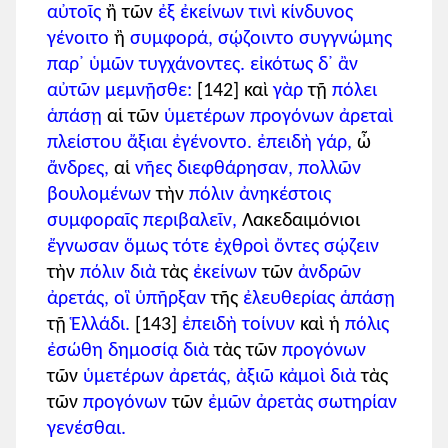
αὐτοῖς
ἢ τῶν
ἐξ
ἐκείνων
τινὶ
κίνδυνος
γένοιτο
ἢ
συμφορά,
σῴζοιντο
συγγνώμης
παρ᾽
ὑμῶν
τυγχάνοντες.
εἰκότως
δ᾽
ἂν
αὐτῶν
μεμνῇσθε:
[142] καὶ
γὰρ
τῇ
πόλει
ἁπάσῃ
αἱ τῶν
ὑμετέρων
προγόνων
ἀρεταὶ
πλείστου
ἄξιαι
ἐγένοντο.
ἐπειδὴ
γάρ,
ὦ
ἄνδρες,
αἱ
νῆες
διεφθάρησαν,
πολλῶν
βουλομένων
τὴν
πόλιν
ἀνηκέστοις
συμφοραῖς
περιβαλεῖν,
Λακεδαιμόνιοι
ἔγνωσαν
ὅμως
τότε
ἐχθροὶ
ὄντες
σῴζειν
τὴν
πόλιν
διὰ
τὰς
ἐκείνων
τῶν
ἀνδρῶν
ἀρετάς,
οἳ
ὑπῆρξαν
τῆς
ἐλευθερίας
ἁπάσῃ
τῇ
Ἑλλάδι.
[143]
ἐπειδὴ
τοίνυν
καὶ ἡ
πόλις
ἐσώθη
δημοσίᾳ
διὰ
τὰς τῶν
προγόνων
τῶν
ὑμετέρων
ἀρετάς,
ἀξιῶ
κἀμοὶ
διὰ
τὰς
τῶν
προγόνων
τῶν
ἐμῶν
ἀρετὰς
σωτηρίαν
γενέσθαι.