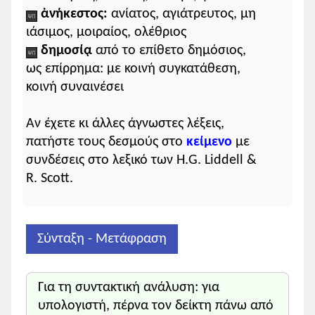
μεγίστων ἀγαθῶν αἰτίοις
ἀνήκεστος:
ανίατος, αγιάτρευτος, μη
τῇ πόλει
ιάσιμος, μοιραίος, ολέθριος
γεγένηνται
,
δημοσίᾳ
από το επίθετο δημόσιος,
(
οὗτοι
)
ως επίρρημα: με κοινή συγκατάθεση,
πολλῶν ἕνεκα
κοινή συναινέσει
σφᾶς αὐτοὺς
παρέχοντες
τοιούτους,
μάλιστα δὲ
Αν έχετε κι άλλες άγνωστες λέξεις,
τῆς εἰς ὑμᾶς εὐνοίας
,
πατήστε τους δεσμούς στο
κείμενο
με
καὶ ὅπως,
τελική
συνδέσεις στο λεξικό των H.G. Liddell &
εἴ
ποτέ
τις αὐτοῖς
υποθετική
R. Scott.
ἢ τῶν ἐξ ἐκείνων
τινὶ
κίνδυνος
γένοιτο
ἢ
συμφορά
,
Σύνταξη - Μετάφραση
σῴζοιντο
(
οὗτοι
)
συγγνώμης
παρ᾽
ὑμῶν
Για τη συντακτική ανάλυση: για
τυγχάνοντες
.
υπολογιστή, πέρνα τον δείκτη πάνω από