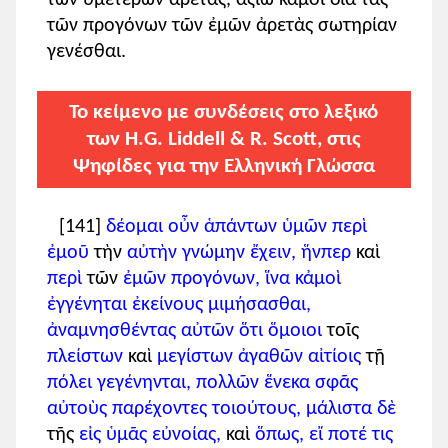
τῶν προγόνων τῶν ἐμῶν ἀρετὰς σωτηρίαν
γενέσθαι.
Το κείμενο με συνδέσεις στο λεξικό
των H.G. Liddell & R. Scott, στις
Ψηφίδες για την Ελληνική Γλώσσα
[141]
δέομαι
οὖν
ἁπάντων
ὑμῶν
περὶ
ἐμοῦ
τὴν
αὐτὴν
γνώμην
ἔχειν,
ἥνπερ
καὶ
περὶ
τῶν
ἐμῶν
προγόνων,
ἵνα
κἀμοὶ
ἐγγένηται
ἐκείνους
μιμήσασθαι,
ἀναμνησθέντας
αὐτῶν
ὅτι
ὅμοιοι
τοῖς
πλείστων
καὶ
μεγίστων
ἀγαθῶν
αἰτίοις
τῇ
πόλει
γεγένηνται,
πολλῶν
ἕνεκα
σφᾶς
αὐτοὺς
παρέχοντες
τοιούτους,
μάλιστα
δὲ
τῆς
εἰς
ὑμᾶς
εὐνοίας,
καὶ
ὅπως,
εἴ
ποτέ
τις