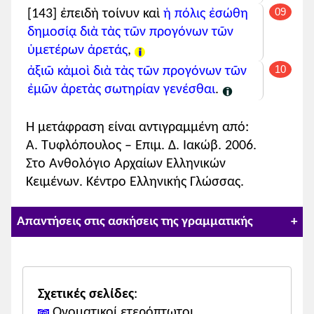
Υπόμνημα:
υποκείμενο
,
ρήμα
,
μετοχή
,
09
[143] ἐπειδὴ τοίνυν καὶ
ἡ πόλις
ἐσώθη
απαρέμφατο
,
προσδιορισμός
δημοσίᾳ
διὰ τὰς
τῶν προγόνων
τῶν
ὑμετέρων
ἀρετάς
,
10
ἀξιῶ
κἀμοὶ
διὰ τὰς
τῶν προγόνων
τῶν
ἐμῶν
ἀρετὰς
σωτηρίαν
γενέσθαι
.
Κλείσε
Η μετάφραση είναι αντιγραμμένη από:
Α. Τυφλόπουλος – Επιμ. Δ. Ιακώβ. 2006.
Στο Ανθολόγιο Αρχαίων Ελληνικών
Κειμένων. Κέντρο Ελληνικής Γλώσσας.
Απαντήσεις στις ασκήσεις της γραμματικής
1.
1. Να γίνει χρονική αντικατάσταση
Σχετικές σελίδες
:
των παρακάτω ρημάτων στον τύπο που
Ονοματικοί ετερόπτωτοι