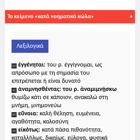
Το κείμενο «κατά νοηματικά κώλα»
Σύρε τον πίνακα, για να δεις και τις
υπόλοιπες στήλες.
Λεξιλογικά
ἐγγένηται:
του ρ. ἐγγίγνομαι, ως
δέομαι
οὖν ἁπάντων ὑμῶν
περὶ
α-κύρια
απρόσωπο με τη σημασία του
ἐμοῦ
(
ἐγώ
)
επιτρέπεται ή είναι δυνατό
τὴν αὐτὴν γνώμην
ἔχειν
,
ἥνπερ καὶ
περὶ
τῶν
ἐμῶν
αναφορική
ἀναμνησθέντας: του ρ. ἀναμιμνῄσκω
προγόνων
(
ἔχετε
),
θυμίζω κάτι σε κάποιον, ανακαλώ στη
ἵνα κἀμοὶ
ἐγγένηται
τελική
μνήμη, μνημονεύω
ἐκείνους
μιμήσασθαι
,
εὔνοια:
καλή θέληση, ευμένεια,
ἀναμνησθέντας
αὐτῶν
αγαθότητα, καλοσύνη
ὅτι ὅμοιοι
ειδική
εἰκότως:
κατά πάσα πιθανότητα,
τοῖς πλείστων καὶ
καταλλήλως, δικαίως, εύλογα, φυσικά