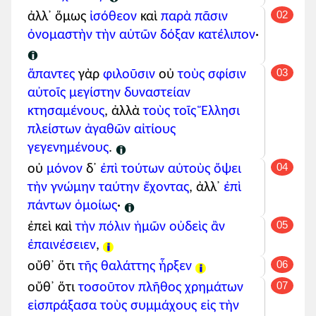
τὴν ἀκρόπολιν
02
ἀλλ᾽ ὅμως
ἰσόθεον
καὶ
παρὰ πᾶσιν
ἀνήνεγκεν
, (
ἡ
ὀνομαστὴν
τὴν αὑτῶν
δόξαν
κατέλιπον
·
πόλις
)
ἀλλὰ μὴν οὐδ᾽ ὅτι
αιτιολογική
03
ἅπαντες
γὰρ
φιλοῦσιν
οὐ
τοὺς
σφίσιν
πολλῶν πόλεων
αὐτοῖς
μεγίστην
δυναστείαν
ἐξουσίαν
κτησαμένους
, ἀλλὰ
τοὺς
τοῖς Ἕλλησι
ἔλαβε
, (
ἡ πόλις
)
τὰς μὲν
πλείστων
ἀγαθῶν
αἰτίους
ἀναστάτους
ποιῆσαι
,
γεγενημένους
.
τὰς δ᾽
αὐξῆσαι
,
04
οὐ
μόνον
δ᾽
ἐπὶ τούτων
αὐτοὺς
ὄψει
τὰς δ᾽
διοικῆσαι
·
τὴν γνώμην
ταύτην
ἔχοντας
, ἀλλ᾽
ἐπὶ
πάντων
ὁμοίως
·
ὅπως
ἐβουλήθη
(
ἡ πόλις
)
αναφορική
05
ἐπεὶ καὶ
τὴν πόλιν
ἡμῶν
οὐδεὶς
ἂν
πάντα γὰρ ταῦτα
ε-κύρια
ἐπαινέσειεν
,
παρῆν
αὐτῇ
06
πράττειν
·
οὔθ᾽ ὅτι
τῆς θαλάττης
ἦρξεν
07
οὔθ᾽ ὅτι
τοσοῦτον
πλῆθος
χρημάτων
ἀλλ᾽
ἐκ τούτων
μὲν
στ-κύρια
εἰσπράξασα
τοὺς συμμάχους
εἰς τὴν