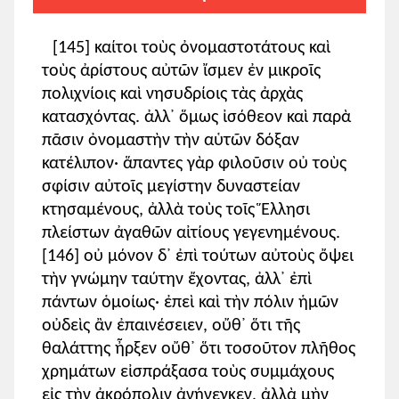
[145] καίτοι τοὺς ὀνομαστοτάτους καὶ
τοὺς ἀρίστους αὐτῶν ἴσμεν ἐν μικροῖς
πολιχνίοις καὶ νησυδρίοις τὰς ἀρχὰς
κατασχόντας. ἀλλ᾽ ὅμως ἰσόθεον καὶ παρὰ
πᾶσιν ὀνομαστὴν τὴν αὑτῶν δόξαν
κατέλιπον· ἅπαντες γὰρ φιλοῦσιν οὐ τοὺς
σφίσιν αὐτοῖς μεγίστην δυναστείαν
κτησαμένους, ἀλλὰ τοὺς τοῖς Ἕλλησι
πλείστων ἀγαθῶν αἰτίους γεγενημένους.
[146] οὐ μόνον δ᾽ ἐπὶ τούτων αὐτοὺς ὄψει
τὴν γνώμην ταύτην ἔχοντας, ἀλλ᾽ ἐπὶ
πάντων ὁμοίως· ἐπεὶ καὶ τὴν πόλιν ἡμῶν
οὐδεὶς ἂν ἐπαινέσειεν, οὔθ᾽ ὅτι τῆς
θαλάττης ἦρξεν οὔθ᾽ ὅτι τοσοῦτον πλῆθος
χρημάτων εἰσπράξασα τοὺς συμμάχους
εἰς τὴν ἀκρόπολιν ἀνήνεγκεν, ἀλλὰ μὴν