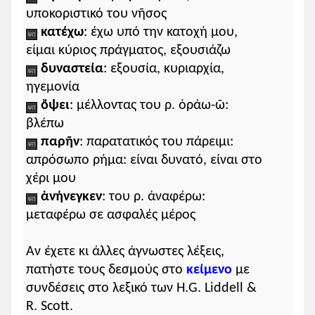
ἴσμεν
(
ἡμεῖς
)
υποκοριστικό του νῆσος
ἐν
μικροῖς
πολιχνίοις
κατέχω
: έχω υπό την κατοχή μου,
καὶ
νησυδρίοις
είμαι κύριος πράγματος, εξουσιάζω
τὰς ἀρχὰς
δυναστεία
: εξουσία, κυριαρχία,
κατασχόντας
.
ηγεμονία
ὄψει
: μέλλοντας του ρ. ὁράω-ῶ:
ἀλλ᾽ ὅμως
β-κύρια
βλέπω
ἰσόθεον καὶ
παρὰ
πᾶσιν
παρῆν
: παρατατικός του πάρειμι:
ὀνομαστὴν
απρόσωπο ρήμα: είναι δυνατό, είναι στο
τὴν αὑτῶν δόξαν
χέρι μου
κατέλιπον
· (
οὗτοι
)
ἀνήνεγκεν
: του ρ. ἀναφέρω:
μεταφέρω σε ασφαλές μέρος
ἅπαντες
γὰρ
φιλοῦσιν
γ-κύρια
οὐ τοὺς σφίσιν αὐτοῖς
μεγίστην δυναστείαν
Αν έχετε κι άλλες άγνωστες λέξεις,
κτησαμένους
,
πατήστε τους δεσμούς στο
κείμενο
με
ἀλλὰ τοὺς τοῖς Ἕλλησι
συνδέσεις στο λεξικό των H.G. Liddell &
πλείστων ἀγαθῶν
R. Scott.