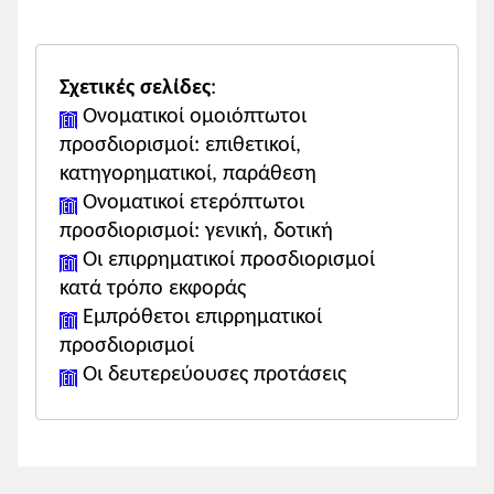
Κλείσε
1
.
ἀρίστους, μικροῖς, πλείστων
: να
Σχετικές σελίδες
:
γραφούν τα παραθετικά στον ίδιο τύπο.
Ονοματικοί ομοιόπτωτοι
θετικός: ἀγαθούς
προσδιορισμοί: επιθετικοί,
συγκριτικός: ἀμείνονας - ἀμείνους,
κατηγορηματικοί, παράθεση
βελτίονας - βελτίους, κάρρονας -
Ονοματικοί ετερόπτωτοι
κάρρους, κρείττονας - κρείττους,
προσδιορισμοί: γενική, δοτική
λῴονας - λῴους
Οι επιρρηματικοί προσδιορισμοί
υπερθετικός: ἀρίστους, βελτίστους,
κατά τρόπο εκφοράς
κρατίστους, λῴστους
Εμπρόθετοι επιρρηματικοί
προσδιορισμοί
2. κατασχόντας, κατέλιπον, ἔλαβε,
Οι δευτερεύουσες προτάσεις
αὐξῆσαι
. Να γραφεί η προστακτική των
ρηματικών τύπων στη φωνή και στον
χρόνο που βρίσκονται.
κατασχόντας
: -, κατάσχες, κατασχέτω, -,