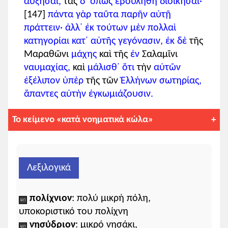
αὐξῆσαι,
τὰς
δ᾽
ὅπως
ἐβουλήθη
διοικῆσαι·
[147]
πάντα
γὰρ
ταῦτα
παρῆν
αὐτῇ
πράττειν·
ἀλλ᾽
ἐκ
τούτων
μὲν
πολλαὶ
κατηγορίαι
κατ᾽
αὐτῆς
γεγόνασιν,
ἐκ
δὲ
τῆς
Μαραθῶνι
μάχης
καὶ τῆς
ἐν
Σαλαμῖνι
ναυμαχίας,
καὶ
μάλισθ᾽
ὅτι
τὴν
αὑτῶν
ἐξέλιπον
ὑπὲρ
τῆς τῶν
Ἑλλήνων
σωτηρίας,
ἅπαντες
αὐτὴν
ἐγκωμιάζουσιν.
Το κείμενο «κατά νοηματικά κώλα»
Σύρε τον πίνακα, για να δεις και τις
υπόλοιπες στήλες.
Λεξιλογικά
πολίχνιον
: πολύ μικρή πόλη,
καίτοι
α-κύρια
υποκοριστικό του πολίχνη
τοὺς ὀνομαστοτάτους καὶ
νησύδριον
: μικρό νησάκι,
τοὺς ἀρίστους αὐτῶν