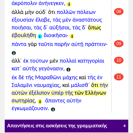
πολλαὶ
κατηγορίαι
κατ᾽
ἀκρόπολιν
ἀνήνεγκεν
,
αὐτῆς
08
ἀλλὰ μὴν οὐδ᾽ ὅτι
πολλῶν
πόλεων
γεγόνασιν
,
ἐξουσίαν
ἔλαβε
,
τὰς μὲν
ἀναστάτους
ἐκ δὲ τῆς Μαραθῶνι
ζ-κύρια
ποιῆσαι
,
τὰς δ᾽
αὐξῆσαι
,
τὰς δ᾽
ὅπως
μάχης
ἐβουλήθη
διοικῆσαι
·
καὶ
τῆς ἐν Σαλαμῖνι
ναυμαχίας
,
09
πάντα
γὰρ
ταῦτα
παρῆν
αὐτῇ
πράττειν
·
καὶ
μάλισθ
᾽
ὅτι τὴν αὑτῶν
αιτιολογική
10
ἀλλ᾽
ἐκ τούτων
μὲν
πολλαὶ
κατηγορίαι
ἐξέλιπον
(οὗτοι)
κατ᾽ αὐτῆς
γεγόνασιν
,
ὑπὲρ
τῆς
τῶν
11
ἐκ δὲ τῆς
Μαραθῶνι
μάχης
καὶ
τῆς
ἐν
Ἑλλήνων
σωτηρίας
,
Σαλαμῖνι
ναυμαχίας
, καὶ
μάλισθ᾽
ὅτι
τὴν
ἅπαντες
αὐτὴν
ἐγκωμιάζουσιν
.
αὑτῶν
ἐξέλιπον
ὑπὲρ τῆς
τῶν Ἑλλήνων
σωτηρίας
,
ἅπαντες
αὐτὴν
Υπόμνημα:
υποκείμενο
,
ρήμα
,
μετοχή
,
ἐγκωμιάζουσιν
.
απαρέμφατο
,
προσδιορισμός
Απαντήσεις στις ασκήσεις της γραμματικής