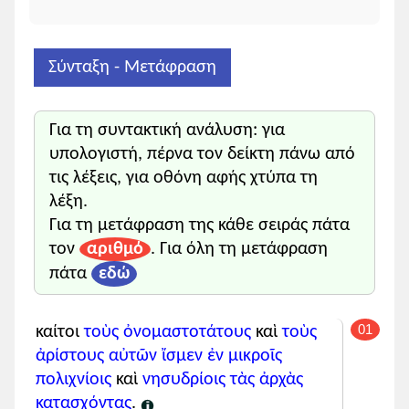
αἰτίους
γεγενημένους
.
οὐ
μόνον
δ᾽
δ-κύρια
Σύνταξη - Μετάφραση
ἐπὶ τούτων
αὐτοὺς
ὄψει
(
σύ
)
Για τη συντακτική ανάλυση: για
τὴν γνώμην ταύτην
υπολογιστή, πέρνα τον δείκτη πάνω από
ἔχοντας
,
τις λέξεις, για οθόνη αφής χτύπα τη
ἀλλ᾽
ἐπὶ πάντων
λέξη.
ὁμοίως
·
Για τη μετάφραση της κάθε σειράς πάτα
ἐπεὶ καὶ τὴν πόλιν ἡμῶν
αιτιολογική
τον
αριθμό
. Για όλη τη μετάφραση
οὐδεὶς
ἂν ἐπαινέσειεν
,
πάτα
εδώ
οὔθ᾽ ὅτι τῆς θαλάττης
αιτιολογική
ἦρξεν
(
ἡ πόλις
)
01
καίτοι
τοὺς ὀνομαστοτάτους
καὶ
τοὺς
οὔθ᾽ ὅτι
αιτιολογική
ἀρίστους
αὐτῶν
ἴσμεν
ἐν
μικροῖς
τοσοῦτον πλῆθος
χρημάτων
εἰσπράξασα
πολιχνίοις
καὶ
νησυδρίοις
τὰς ἀρχὰς
τοὺς συμμάχους
εἰς
κατασχόντας
.