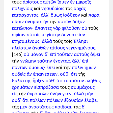
τοὺς
ἀρίστους
αὐτῶν
ἴσμεν
ἐν
μικροῖς
πολιχνίοις
καὶ
νησυδρίοις
τὰς
ἀρχὰς
κατασχόντας.
ἀλλ᾽
ὅμως
ἰσόθεον
καὶ
παρὰ
πᾶσιν
ὀνομαστὴν
τὴν
αὑτῶν
δόξαν
κατέλιπον·
ἅπαντες
γὰρ
φιλοῦσιν
οὐ
τοὺς
σφίσιν
αὐτοῖς
μεγίστην
δυναστείαν
κτησαμένους,
ἀλλὰ
τοὺς τοῖς
Ἕλλησι
πλείστων
ἀγαθῶν
αἰτίους
γεγενημένους.
[146]
οὐ
μόνον
δ᾽
ἐπὶ
τούτων
αὐτοὺς
ὄψει
τὴν
γνώμην
ταύτην
ἔχοντας,
ἀλλ᾽
ἐπὶ
πάντων
ὁμοίως·
ἐπεὶ
καὶ τὴν
πόλιν
ἡμῶν
οὐδεὶς
ἂν
ἐπαινέσειεν,
οὔθ᾽
ὅτι
τῆς
θαλάττης
ἦρξεν
οὔθ᾽
ὅτι
τοσοῦτον
πλῆθος
χρημάτων
εἰσπράξασα
τοὺς
συμμάχους
εἰς
τὴν
ἀκρόπολιν
ἀνήνεγκεν,
ἀλλὰ
μὴν
οὐδ᾽
ὅτι
πολλῶν
πόλεων
ἐξουσίαν
ἔλαβε,
τὰς
μὲν
ἀναστάτους
ποιῆσαι,
τὰς
δ᾽