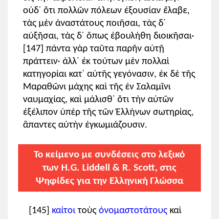
οὐδ᾽ ὅτι πολλῶν πόλεων ἐξουσίαν ἔλαβε,
τὰς μὲν ἀναστάτους ποιῆσαι, τὰς δ᾽
αὐξῆσαι, τὰς δ᾽ ὅπως ἐβουλήθη διοικῆσαι·
[147] πάντα γὰρ ταῦτα παρῆν αὐτῇ
πράττειν· ἀλλ᾽ ἐκ τούτων μὲν πολλαὶ
κατηγορίαι κατ᾽ αὐτῆς γεγόνασιν, ἐκ δὲ τῆς
Μαραθῶνι μάχης καὶ τῆς ἐν Σαλαμῖνι
ναυμαχίας, καὶ μάλισθ᾽ ὅτι τὴν αὑτῶν
ἐξέλιπον ὑπὲρ τῆς τῶν Ἑλλήνων σωτηρίας,
ἅπαντες αὐτὴν ἐγκωμιάζουσιν.
Το κείμενο με συνδέσεις στο λεξικό
των H.G. Liddell & R. Scott, στις
Ψηφίδες για την Ελληνική Γλώσσα
[145]
καίτοι
τοὺς
ὀνομαστοτάτους
καὶ