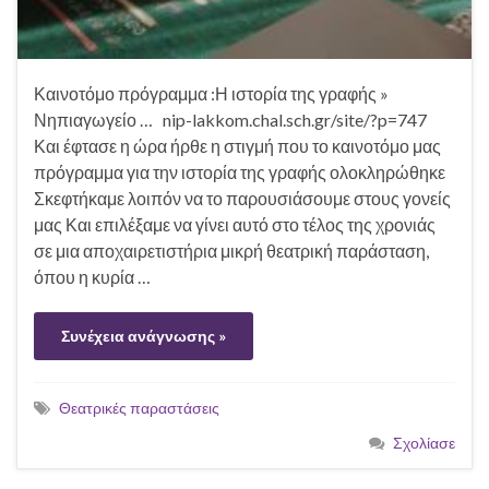
Καινοτόμο πρόγραμμα :Η ιστορία της γραφής »
Νηπιαγωγείο … nip-lakkom.chal.sch.gr/site/?p=747
Και έφτασε η ώρα ήρθε η στιγμή που το καινοτόμο μας
πρόγραμμα για την ιστορία της γραφής ολοκληρώθηκε
Σκεφτήκαμε λοιπόν να το παρουσιάσουμε στους γονείς
μας Και επιλέξαμε να γίνει αυτό στο τέλος της χρονιάς
σε μια αποχαιρετιστήρια μικρή θεατρική παράσταση,
όπου η κυρία …
Συνέχεια ανάγνωσης »
Θεατρικές παραστάσεις
Σχολίασε