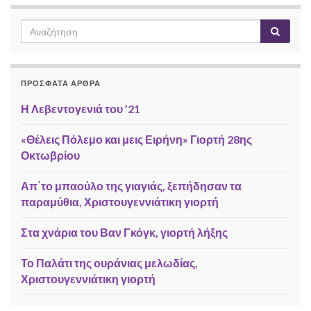
ΠΡΌΣΦΑΤΑ ΆΡΘΡΑ
Η Λεβεντογενιά του ’21
«Θέλεις Πόλεμο και μεις Ειρήνη» Γιορτή 28ης
Οκτωβρίου
Απ΄το μπαούλο της γιαγιάς, ξεπήδησαν τα
παραμύθια, Χριστουγεννιάτικη γιορτή
Στα χνάρια του Βαν Γκόγκ, γιορτή λήξης
Το Παλάτι της ουράνιας μελωδίας,
Χριστουγεννιάτικη γιορτή