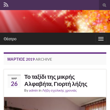
Tog
sear
for
Θέατρο
Togg
navig
ΜΆΡΤΙΟΣ 2019
ARCHIVE
Το ταξίδι της μικρής
ΜΑΡ
26
Αλφαβήτα, Γιορτή λήξης
By
admin
in
Λήξη σχολικής χρονιάς