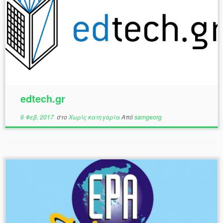
edtech.gr
6 Φεβ, 2017
στο
Χωρίς κατηγορία
Από
samgeorg