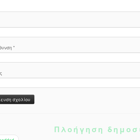
ύθυνση
*
ς
Πλοήγηση δημοσ