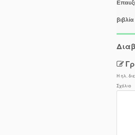
Επαυξη
βιβλία
Διαβ
Γρ
Η ηλ. δι
Σχόλιο