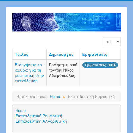
Εμφάνιση #
Τίτλος
Δημιουργός
Εμφανίσεις
Εισηγήσεις και
Γράφτηκε από
Εμφανίσεις: 1314
άρθρα για τη
τον/την Νίκος
ρομποτική στην
Αδαμόπουλος
εκπαίδευση
Βρίσκεστε εδώ:
Home
Εκπαιδευτική Ρομποτική
Home
Εκπαιδευτική Ρομποτική
Εκπαιδευτική Αλγοριθμική