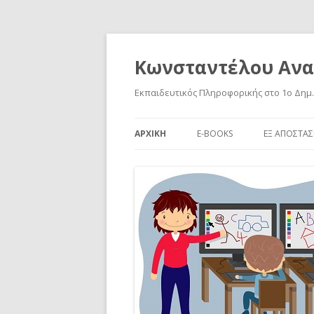
Κωνσταντέλου Ανα
Εκπαιδευτικός Πληροφορικής στο 1o Δημ.
ΑΡΧΙΚΉ
E-BOOKS
ΕΞ ΑΠΟΣΤΆ
UNPLUGGED Α’ ΔΗΜΟΤΙΚΟΎ
SCRATCH Ε
ΚΆΡΤΕΣ SCRATCH 1.4
ΒΑΣΙΚΟΊ ΧΕ
TUX PAINT ΑΣΚΉΣΕΙΣ
ΟΔΗΓΊΕΣ 
ΤΥΦΛΌ ΣΎ