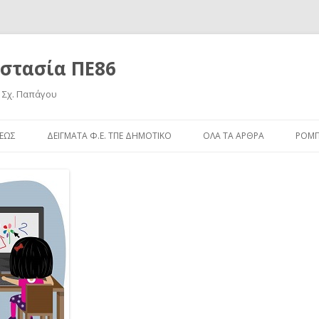
στασία ΠΕ86
 Σχ. Παπάγου
Μετάβαση
σε
ΣΕΩΣ
ΔΕΊΓΜΑΤΑ Φ.Ε. ΤΠΕ ΔΗΜΟΤΙΚΌ
ΌΛΑ ΤΑ ΆΡΘΡΑ
ΡΟΜΠ
περιεχόμενο
Ξ ΑΠΟΣΤΆΣΕΩΣ
TUX PAINT
01 ΜΆΘΗΜΑ SCRATCH
ΙΡΙΣΜΟΊ Η/Υ
SCRATCH
ΠΛΗΚΤΡΟΛΌΓΗΣΗΣ
KIDSPIRATION
ΣΤΗΜΑ
REVELATION NATURAL ART
BREADBOARD PROJECTS
ROBOT THYMIO