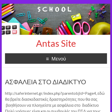
Antas Site
Μενού
ΑΣΦΑΛΕΙΑ ΣΤΟ ΔΙΑΔΙΚΤΥΟ
http://saferinternet.gr/index.php?parentobjId=Page4, εδώ
θα βρείτε διασκεδαστικές δραστηριότητες που θα σας
βοηθήσουν να πλοηγείστε με ασφάλεια στο διαδίκτυο
Πολύ χρήσιμες είναι και οι συμβουλές του ΠΣΔ για τους