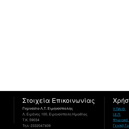
Στοιχεία Επικοινωνίας
Χρήσ
Γυμνάσιο Λ.Τ. Ειρηνούπολης
Υ.ΠΑΙ.Θ.
Λ. Ειρήνης 100, Ειρηνούπολη Ημαθίας
Ι.Ε.Π.
Τ.Κ. 59034
Ψηφιακό 
Γενική Γ
Τηλ: 2332047409