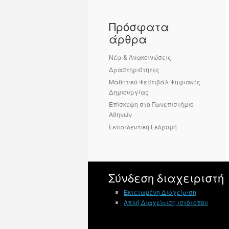
Πρόσφατα
άρθρα
Νέα & Ανακοινώσεις
Δραστηριότητες
Μαθητικό Φεστιβάλ Ψηφιακής
Δημιουργίας
Επίσκεψη στο Πανεπιστήμιο
Αθηνών
Εκπαιδευτική Εκδρομή
Σύνδεση διαχειριστή
Εκτεταμένη Διαχείριση
Απλή Διαχείριση ιστότοπου