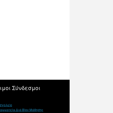
ιμοι Σύνδεσμοι
σχολείο
ραμματεία Διά Βίου Μάθησης