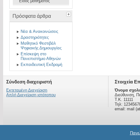
Είδος μαθήματος
Πρόσφατα άρθρα
Νέα & Ανακοινώσεις
Δραστηριότητες
Μαθητικό Φεστιβάλ
Ψηφιακής Δημιουργίας
Επίσκεψη στο
Πανεπιστήμιο Αθηνών
Εκπαιδευτική Εκδρομή
Σύνδεση διαχειριστή
Στοιχεία Ε
Εκτεταμένη Διαχείριση
Όνομα σχολι
Απλή Διαχείριση ιστότοπου
Διεύθυνση, Π
Τ.Κ. 11111
Τηλ: 1234567
email: mail (a
Πανελ