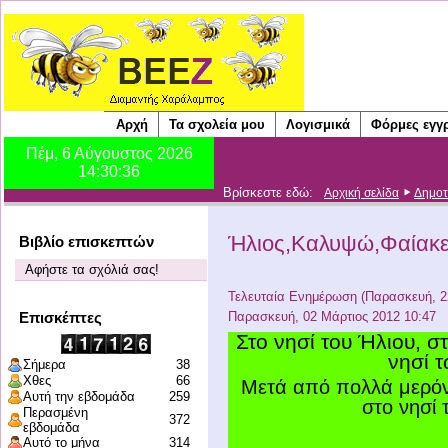
Αρχή
Τα σχολεία μου
Λογισμικά
Φόρμες εγγ
Βρίσκεστε εδώ:
Αρχική σελίδα
Δημοτ
Ήλιος,Καλυψώ,Φαίακ
Βιβλίο επισκεπτών
Αφήστε τα σχόλιά σας!
Τελευταία Ενημέρωση (Παρασκευή, 22
Επισκέπτες
Παρασκευή, 02 Μάρτιος 2012 10:47
Στο νησί του Ήλιου, σ
νησί 
Σήμερα
38
Χθες
66
Μετά από πολλά μερόν
Αυτή την εβδομάδα
259
στο νησί 
Περασμένη
372
εβδομάδα
Αυτό το μήνα
314