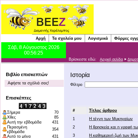
Αρχή
Τα σχολεία μου
Λογισμικά
Φόρμες εγγ
Βρίσκεστε εδώ:
Αρχική σελίδα
Δημοτ
Ιστορία
Βιβλίο επισκεπτών
Αφήστε τα σχόλιά σας!
Φίλτρο
Επισκέπτες
#
Τίτλος άρθρου
Σήμερα
70
Χθες
85
1
Η τέχνη των Μυκηναίων
Αυτή την εβδομάδα
431
Περασμένη
2
Η θρησκεία και η γραφή τ
354
εβδομάδα
3
Η καθημερινή ζωή των Μυ
Αυτό το μήνα
431