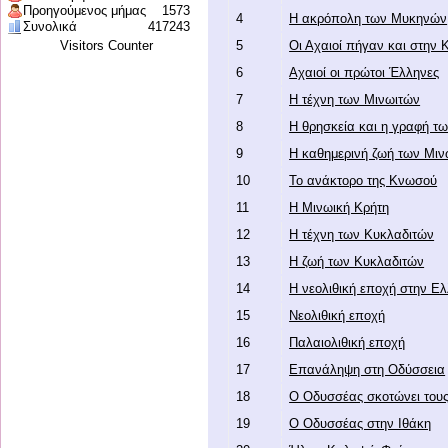
Προηγούμενος μήμας
1573
4
Η ακρόπολη των Μυκηνών
Συνολικά
417243
Visitors Counter
5
Οι Αχαιοί πήγαν και στην
6
Αχαιοί οι πρώτοι Έλληνες
7
Η τέχνη των Μινωιτών
8
Η θρησκεία και η γραφή τ
9
Η καθημερινή ζωή των Μιν
10
Το ανάκτορο της Κνωσού
11
Η Μινωική Κρήτη
12
Η τέχνη των Κυκλαδιτών
13
Η ζωή των Κυκλαδιτών
14
Η νεολιθική εποχή στην Ε
15
Νεολιθική εποχή
16
Παλαιολιθική εποχή
17
Επανάληψη στη Οδύσσεια
18
Ο Οδυσσέας σκοτώνει τους
19
Ο Οδυσσέας στην Ιθάκη