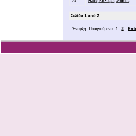
20
Ήλιος,Καλυψώ,Φαίακες
Σελίδα 1 από 2
Έναρξη
Προηγούμενο
1
2
Επό