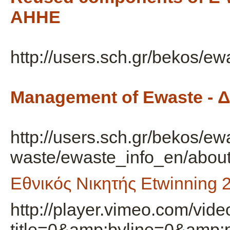
ΑΗΗΕ
http://users.sch.gr/bekos/ew
Management of Ewaste - 
http://users.sch.gr/beko
waste/ewaste_info_en/abo
Εθνικός Νικητής Etwinning 
http://player.vimeo.com/vid
title=0&amp;byline=0&amp;p