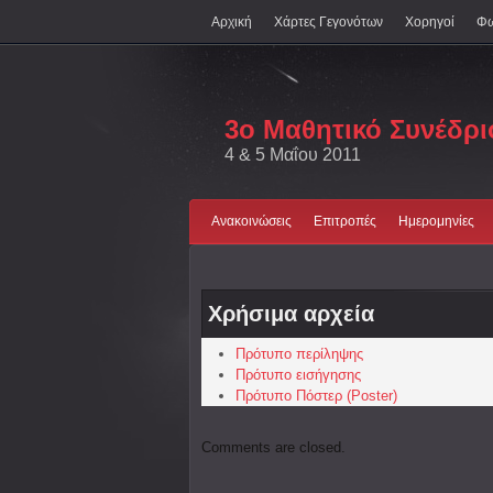
Αρχική
Χάρτες Γεγονότων
Χορηγοί
Φω
3ο Μαθητικό Συνέδρ
4 & 5 Μαΐου 2011
Ανακοινώσεις
Επιτροπές
Ημερομηνίες
Χρήσιμα αρχεία
Πρότυπο περίληψης
Πρότυπο εισήγησης
Πρότυπο Πόστερ (Poster)
Comments are closed.