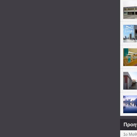
Προη
1ο Μαθ