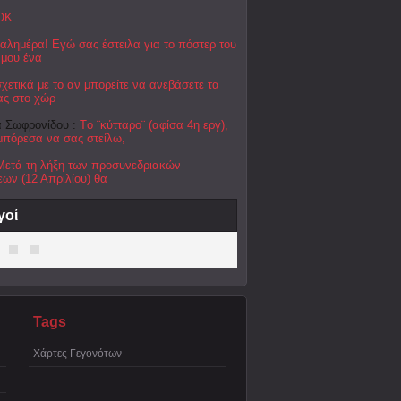
OK.
αλημέρα! Εγώ σας έστειλα για το πόστερ του
 μου ένα
σχετικά με το αν μπορείτε να ανεβάσετε τα
ας στο χώρ
 Σωφρονίδου :
Tο ¨κύτταρο¨ (αφίσα 4η εργ),
μπόρεσα να σας στείλω,
Μετά τη λήξη των προσυνεδριακών
ων (12 Απριλίου) θα
γοί
Tags
Χάρτες Γεγονότων