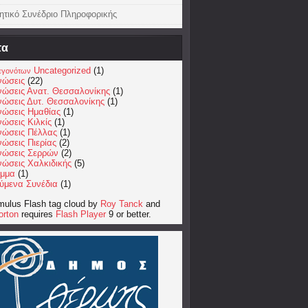
ητικό Συνέδριο Πληροφορικής
τα
Uncategorized
(1)
εγονότων
νώσεις
(22)
νώσεις Ανατ. Θεσσαλονίκης
(1)
νώσεις Δυτ. Θεσσαλονίκης
(1)
νώσεις Ημαθίας
(1)
ώσεις Κιλκίς
(1)
νώσεις Πέλλας
(1)
ώσεις Πιερίας
(2)
νώσεις Σερρών
(2)
νώσεις Χαλκιδικής
(5)
μμα
(1)
ύμενα Συνέδια
(1)
ulus Flash tag cloud by
Roy Tanck
and
orton
requires
Flash Player
9 or better.