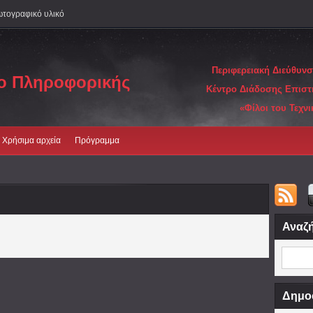
τογραφικό υλικό
Περιφερειακή Διεύθυν
ιο Πληροφορικής
Κέντρο Διάδοσης Επιστ
«Φίλοι του Τεχν
Χρήσιμα αρχεία
Πρόγραμμα
Αναζή
Δημοφ