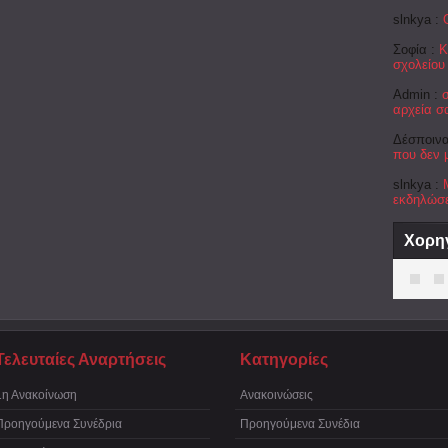
slnkya :
Σοφία :
Κ
σχολείου
Admin :
αρχεία σ
Δέσποινα
που δεν 
slnkya :
εκδηλώσε
Χορη
Τελευταίες Αναρτήσεις
Κατηγορίες
1η Ανακοίνωση
Ανακοινώσεις
Προηγούμενα Συνέδρια
Προηγούμενα Συνέδια