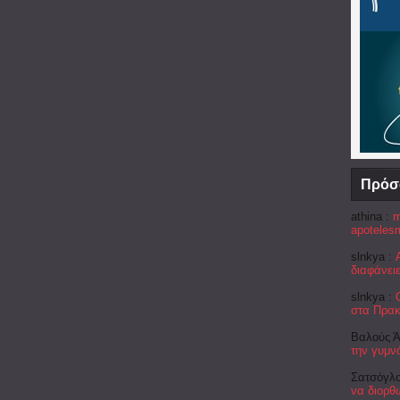
Πρόσ
athina :
m
apotelesm
slnkya :
διαφάνει
slnkya :
στα Πρακ
Βαλούς Ά
την γυμν
Σατσόγλο
να διορθ