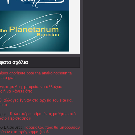
φατα σχόλια
ipos gnorizete pote tha anakoinothoun ta
ata gia t
Αγαπητέ Άρη, μπορείτε να αλλάξετε
ες ή να κάνετε όπο
Οι αλλαγές έγιναν στα αρχεία του site και
τικά.
ρης :
Καλησπέρα...είμαι ένας μαθήτης από
άσιο Περίστασης κ
υ Ελισάβετ :
Παρακαλώ, πώς θα μπορούσαν
ωθούν στο πρόγραμμα (τουλ