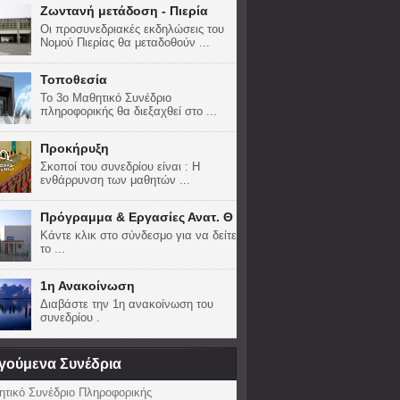
Ζωντανή μετάδοση - Πιερία
Οι προσυνεδριακές εκδηλώσεις του
Νομού Πιερίας θα μεταδοθούν ...
Τοποθεσία
Το 3ο Μαθητικό Συνέδριο
πληροφορικής θα διεξαχθεί στο ...
Προκήρυξη
Σκοποί του συνεδρίου είναι : Η
ενθάρρυνση των μαθητών ...
Πρόγραμμα & Εργασίες Ανατ. Θ
Κάντε κλικ στο σύνδεσμο για να δείτε
το ...
1η Ανακοίνωση
Διαβάστε την 1η ανακοίνωση του
συνεδρίου .
γούμενα Συνέδρια
ητικό Συνέδριο Πληροφορικής