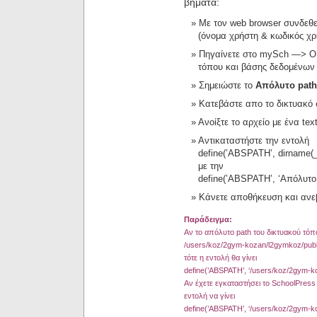
βήματα:
Με τον web browser συνδεθεί
(όνομα χρήστη & κωδικός χρ
Πηγαίνετε στο mySch —> Ο δ
τόπου και βάσης δεδομένων
Σημειώστε το
Απόλυτο path
Κατεβάστε απο το δικτυακό 
Ανοίξτε το αρχείο με ένα text
Αντικαταστήστε την εντολή
define(’ABSPATH’, dirname(__
με την
define(’ABSPATH’, ‘Απόλυτο p
Κάνετε αποθήκευση και ανεβ
Παράδειγμα:
Aν το απόλυτο path του δικτυακού τόπο
/users/koz/2gym-kozan/l2gymkoz/publ
τότε η εντολή θα γίνει
define(’ABSPATH’, ‘/users/koz/2gym-koz
Αν έχετε εγκαταστήσει το SchoolPress
εντολή να γίνει
define(’ABSPATH’, ‘/users/koz/2gym-ko