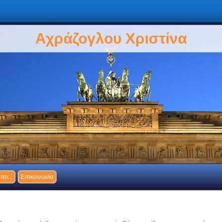
Αχράζογλου Χριστίνα
πο...
Επικοινωνία