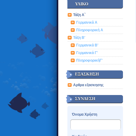
ΥΛΙΚΌ
Τάξη Α`
Γερμανικά Α
Πληροφορική Α
Τάξη Β'
Γερμανικά Β'
Γερμανικά Γ'
ΠληροφορικήΓ'
ΕΞΆΣΚΗΣΗ
Αρθρα εξασκησης
ΣΎΝΔΕΣΗ
Όνομα Χρήστη