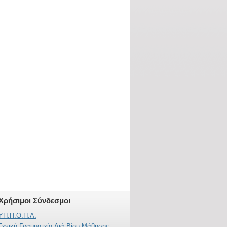
Χρήσιμοι Σύνδεσμοι
ΥΠ.Π.Θ.Π.Α.
Γενική Γραμματεία Διά Βίου Μάθησης