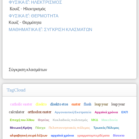
ΦΥΣΙΚΑ Ε': ΗΛΕΚΤΡΙΣΜΟΣ
Kουίζ - Ηλεκτρισμός
ΦΥΣΙΚΑ Ε': ΘΕΡΜΟΤΗΤΑ
Κουίζ - Θερμότητα
ΜΑΘΗΜΑΤΙΚΑ Ε': ΣΥΓΚΡΙΣΗ ΚΛΑΣΜΑΤΩΝ
Σύγκριση κλασμάτων
TagCloud
catholic easter
disekto
disekto etos
easter
flash
leap year
leap year
calculator
orthodox easter
Αργοναυτική Εκστρατεία
Αρχαϊκά χρόνια
ΕΚΠ
Εποχή του λίθου
Θησέας
Κυκλαδικός πολιτισμός
ΜΚΔ
Μακεδονία
Μινωική Κρήτη
Πάσχα
Πελοποννησιακός πόλεμος
Τρωικός Πόλεμος
αλφαβητική σειρά λέξεων
αρχαϊκά χρόνια
γραμματομπερδέματα
δίσεκτο