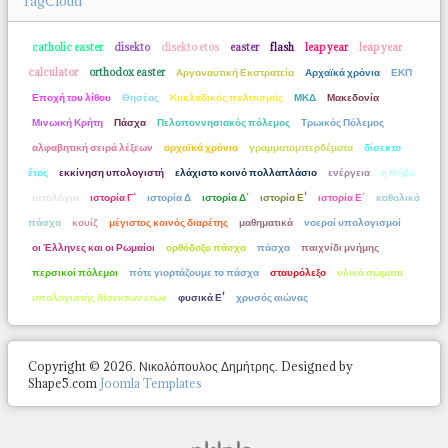
TagCloud
catholic easter
disekto
disekto etos
easter
flash
leap year
leap year
calculator
orthodox easter
Αργοναυτική Εκστρατεία
Αρχαϊκά χρόνια
ΕΚΠ
Εποχή του λίθου
Θησέας
Κυκλαδικός πολιτισμός
ΜΚΔ
Μακεδονία
Μινωική Κρήτη
Πάσχα
Πελοποννησιακός πόλεμος
Τρωικός Πόλεμος
αλφαβητική σειρά λέξεων
αρχαϊκά χρόνια
γραμματομπερδέματα
δίσεκτο
έτος
εκκίνηση υπολογιστή
ελάχιστο κοινό πολλαπλάσιο
ενέργεια
η Θήβα
ιστολόγια
ιστορία Γ΄
ιστορία Δ
ιστορία Δ΄
ιστορία Ε'
ιστορία Ε΄
καθολικό
πάσχα
κουίζ
μέγιστος κοινός διαρέτης
μαθηματικά
νοεροί υπολογισμοί
οι Έλληνες και οι Ρωμαίοι
ορθόδοξο πάσχα
πάσχα
παιχνίδι μνήμης
περσικοί πόλεμοι
πότε γιορτάζουμε το πάσχα
σταυρόλεξο
υλικά σώματα
υπολογιστής δίσεκτων ετών
φυσικά Ε'
χρυσός αιώνας
Copyright © 2026. Νικολόπουλος Δημήτρης. Designed by
Shape5.com
Joomla Templates