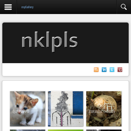
myGallery
ζωντανά
WallArt
mushrooms