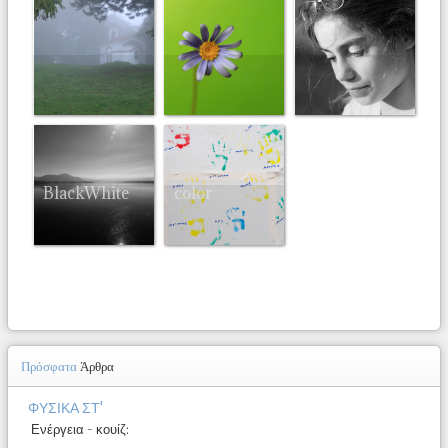
BlackWhite
color
Πρόσφατα
Άρθρα
ΦΥΣΙΚΑ ΣΤ'
Ενέργεια - κουίζ: