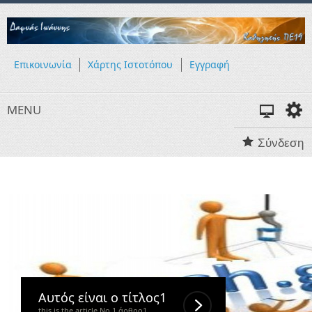
Επικοινωνία
Χάρτης Ιστοτόπου
Εγγραφή
MENU
Σύνδεση
Αυτός είναι ο τίτλος1
this is the article No 1 άρθρο1