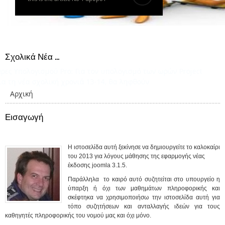
Σχολικά Νέα ...
 Πληροφορική μάθημα
Ώρες Υπολογισμού Pro
: Για τον υπολογισμό των ωρών Project
για τη νέα σχολική χρονιά 13-14, θα ληφθούν
Αρχική
Εισαγωγή
Η ιστοσελίδα αυτή ξεκίνησε να δημιουργείτε το καλοκαίρι
του 2013 για λόγους μάθησης της εφαρμογής νέας
έκδοσης joomla 3.1.5.
Παράλληλα το καιρό αυτό συζητείται στο υπουργείο η
ύπαρξη ή όχι των μαθημάτων πληροφορικής και
σκέφτηκα να χρησιμοποιήσω την ιστοσελίδα αυτή για
τόπο συζητήσεων και ανταλλαγής ιδεών για τους
καθηγητές πληροφορικής του νομού μας και όχι μόνο.