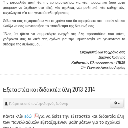
Την ιστοσελίδα αυτή θα την χρησιμοποιήσω για νέα προσωπικά (όσο αυτά
μπορούν να λεχθούν στο
site
), νέα σχολικά, νέα μαθητικά, νέα καθηγητών,
τεχνολογικά νέα κ.α. γενικού ενδιαφέροντος.
Θέλω να σας ευχαριστήσω για το χρόνο που θα αφιερώσετε στο παρών
site
και
ελπίζω να σας ικανοποιήσει το αποτέλεσμα της διαμονή σας.
Τέλος θα ήθελα να συμμετέχετε ενεργά στη όλη προσπάθεια που κάνω,
γράφοντα σας τα δικά σας σχόλια για την θεματολογία και γενικότερα το
στήσιμο της σελίδας μου.
Ευχαριστώ για το χρόνο σας
Δαφνάς Ιωάννης
Καθηγητής Πληροφορικής - ΠΕ19
ου
1
Γενικού Λυκείου Λαμίας
Εξεταστέα και διδακτέα ύλη 2013-2014
Γράφτηκε από τον/την Δαφνάς Ιωάννης
Κάντε κλίκ
εδώ
για να δείτε την εξεταστέα και διδακτέα ύλη
των πανελλαδικών εξεταζομένων μαθημάτων για το σχολικό