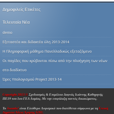
Δημοφιλείς Ετικέτες
Τελευταία Νέα
demo
Εξεταστέα και διδακτέα ύλη 2013-2014
Η Πληροφορική μάθημα Πανελλαδικώς εξεταζόμενο
Οι παγίδες που κρύβονται πίσω από την πλοήγηση των νέων
στο διαδίκτυο
Ώρες Υπολογισμού Project 2013-14
Copyright 2013 ©
Σχεδιασμός & Επιμέλεια Δαφνάς Ιωάννης Καθηγητής
ΠΕ19 του 1ου ΓΕΛ Λαμίας.
Με την επιφύλαξη παντός δικαιώματος.
Το
Joomla!
είναι Ελεύθερο Λογισμικό που διατίθεται σύμφωνα με τη
Γενική
Δημόσια Άδεια Χρήσης GNU.