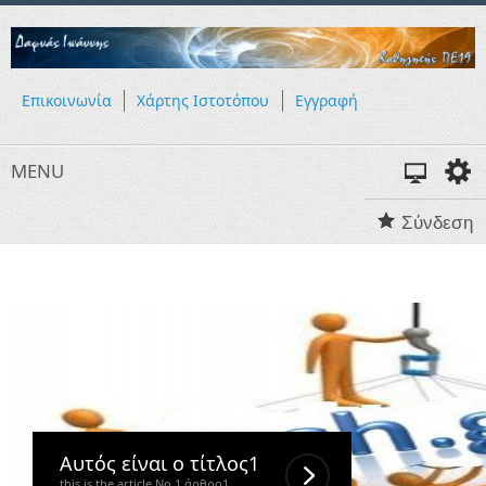
Επικοινωνία
Χάρτης Ιστοτόπου
Εγγραφή
MENU
Σύνδεση
Αυτός είναι ο τίτλος1
this is the article No 1 άρθρο1