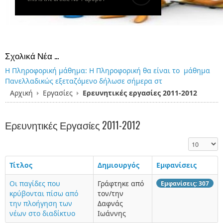
Σχολικά Νέα ...
 Πληροφορική μάθημα
Ώρες Υπολογισμού Pro
: Η Πληροφορική θα είναι το μάθημα
ανελλαδικώς εξεταζόμενο δήλωσε σήμερα στ
Αρχική
Εργασίες
Ερευνητικές εργασίες 2011-2012
Ερευνητικές Εργασίες 2011-2012
Εμφάνιση 
Τίτλος
Δημιουργός
Εμφανίσεις
Οι παγίδες που
Γράφτηκε από
Εμφανίσεις: 307
κρύβονται πίσω από
τον/την
την πλοήγηση των
Δαφνάς
νέων στο διαδίκτυο
Ιωάννης