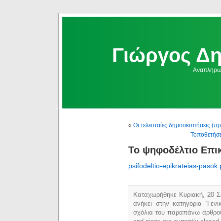
Γιώργος Δ
Αναπληρωμ
«
Οι τελευταίες δημοσκοπήσεις (π
Τοποθετήσε
Το ψηφοδέλτιο Επικ
psifodeltio-epikrateias-pasok.
Καταχωρήθηκε Κυριακή, 20 Σε
ανήκει στην κατηγορία ‘Γεν
σχόλια του παραπάνω άρθρο