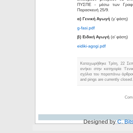
ΠΥΣΠΕ - μέσω των Γραφε
Παρασκευή 25/9.
α) Γενική Αγωγή
(γ΄φάση)
g-fasi.pdf
β) Ειδική Αγωγή
(α’ φάση)
eidiki-agogi.pdf
Καταχωρήθηκε Τρίτη, 22 Σεπ
ανήκει στην κατηγορία ‘Γεν
σχόλια του παραπάνω άρθρο
and pings are currently closed.
Comm
Designed by
C. Bit