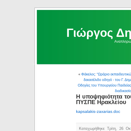
Γιώργος Δ
Αναπληρωμ
«
Φάκελος: “Ωράριο εκπαιδευτικών
δεκασέλιδο οδηγό - του Γ. 
Οδηγίες του Υπουργείου Παιδείας
διαδικασί
Η υποψηφιότητα το
ΠΥΣΠΕ Ηρακλείου
kapsalakis-zaxarias.doc
Καταχωρήθηκε Τρίτη, 26 Οκ