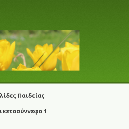
λίδες Παιδείας
ικετοσύννεφο 1