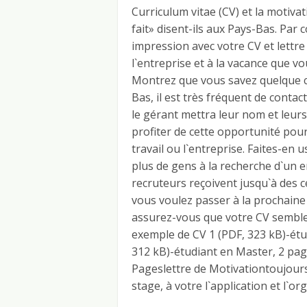
Curriculum vitae (CV) et la motivat
fait» disent-ils aux Pays-Bas. Pa
impression avec votre CV et lettre
l`entreprise et à la vacance que 
Montrez que vous savez quelque ch
Bas, il est très fréquent de conta
le gérant mettra leur nom et leur
profiter de cette opportunité pour
travail ou l`entreprise. Faites-en u
plus de gens à la recherche d`un e
recruteurs reçoivent jusqu`à des c
vous voulez passer à la prochaine 
assurez-vous que votre CV semble 
exemple de CV 1 (PDF, 323 kB)-ét
312 kB)-étudiant en Master, 2 pag
Pageslettre de Motivationtoujours
stage, à votre l`application et l`or