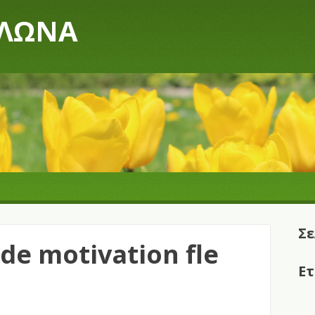
ΥΛΩΝΑ
Σε
 de motivation fle
Ετ