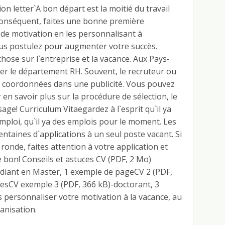
ion letter`A bon départ est la moitié du travail
r conséquent, faites une bonne première
 de motivation en les personnalisant à
vous postulez pour augmenter votre succès.
ose sur l`entreprise et la vacance. Aux Pays-
cter le département RH. Souvent, le recruteur ou
s coordonnées dans une publicité. Vous pouvez
 en savoir plus sur la procédure de sélection, le
sage! Curriculum Vitaegardez à l`esprit qu`il ya
mploi, qu`il ya des emplois pour le moment. Les
entaines d`applications à un seul poste vacant. Si
ronde, faites attention à votre application et
bon! Conseils et astuces CV (PDF, 2 Mo)
udiant en Master, 1 exemple de pageCV 2 (PDF,
esCV exemple 3 (PDF, 366 kB)-doctorant, 3
 personnaliser votre motivation à la vacance, au
ganisation.