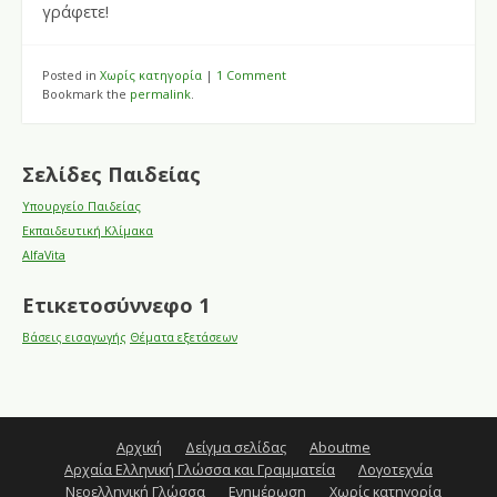
γράφετε!
Posted in
Χωρίς κατηγορία
|
1 Comment
Bookmark the
permalink
.
Σελίδες Παιδείας
Υπουργείο Παιδείας
Εκπαιδευτική Κλίμακα
AlfaVita
Ετικετοσύννεφο 1
Βάσεις εισαγωγής
Θέματα εξετάσεων
Αρχική
Δείγμα σελίδας
Aboutme
Αρχαία Ελληνική Γλώσσα και Γραμματεία
Λογοτεχνία
Νεοελληνική Γλώσσα
Ενημέρωση
Χωρίς κατηγορία