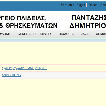
Font size
Bigger
Reset
Sma
ΟΣ
ΦΥΣΙΚΗ
GENERAL RELATIVITY
ΒΙΟΛΟΓΙΑ
JAVA
ΘΕΜΑ
Σχολική εργασία 2 στο μάθημα 1
ANIMATIONS