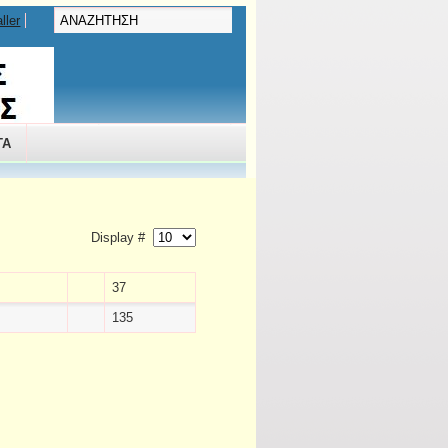
ller
ΤΑ
Display #
37
135