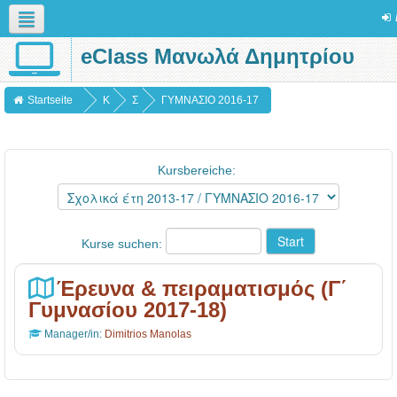
eClass Μανωλά Δημητρίου
Deutsch (de)
Startseite
K
Σ
ΓΥΜΝΑΣΙΟ 2016-17
u
χ
r
ο
Kursbereiche:
s
λ
e
ι
κ
Kurse suchen:
ά
έ
Έρευνα & πειραματισμός (Γ΄
τ
Γυμνασίου 2017-18)
η
Manager/in:
Dimitrios Manolas
2
0