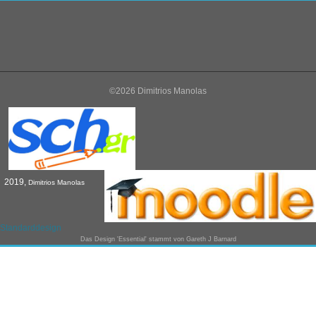
©2026 Dimitrios Manolas
2019,
Dimitrios Manolas
Standarddesign
Das Design 'Essential' stammt von
Gareth J Barnard