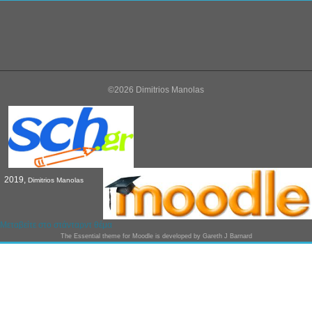
©2026 Dimitrios Manolas
2019,
Dimitrios Manolas
Μεταβείτε στο στάνταρντ θέμα
The
Essential
theme for Moodle is developed by
Gareth J Barnard