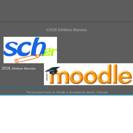
©2026 Dimitrios Manolas
2019,
Dimitrios Manolas
Μεταβείτε στο στάνταρντ θέμα
The
Essential
theme for Moodle is developed by
Gareth J Barnard