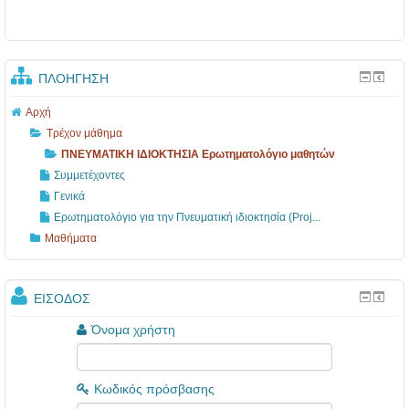
1
Ι
3
Ο
-
Κ
1
Τ
ΠΛΟΉΓΗΣΗ
7
Η
Αρχή
Σ
Τρέχον μάθημα
ΠΝΕΥΜΑΤΙΚΗ ΙΔΙΟΚΤΗΣΙΑ Ερωτηματολόγιο μαθητών
Ι
Συμμετέχοντες
Α
Γενικά
Ε
Ερωτηματολόγιο για την Πνευματική ιδιοκτησία (Proj...
ρ
Μαθήματα
ω
τ
ΕΊΣΟΔΟΣ
η
Όνομα χρήστη
μ
α
τ
Κωδικός πρόσβασης