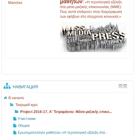
1
7
1
μαθητών
:
«Η τεχνολογική εξέλιξη
Manolas
στα μέσα μαζικής επικοινωνίας (ΜΜΕ).
3
7
Πως αυτά επιδρούν στην διαμόρφωση
των εφήβων στη σύγχρονη κοινωνία;»
-
,
1
A
7
'
Τ
ε
τ
ρ
α
μ
НАВИГАЦИЯ
ή
В начало
ν
Текущий курс
ο
Project 2016-17, A' Τετραμήνου: Mέσα μαζικής επικο...
υ
Участники
Общее
:
Ερωτηματολόγιο μαθητών «Η τεχνολογική εξέλιξη στα...