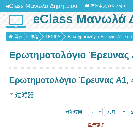
eClass Μανωλά Δημητρίου
简体中文 (zh_cn)
eClass Μανωλά 
首页
课程
ΓΕΝΙΚΑ
Ερωτηματολόγιο Έρευνας Α1, 4ου Γ
Ερωτηματολόγιο Έρευνας Α
Ερωτηματολόγιο Έρευνας Α1, 
过滤器
开始时间
显示更多...