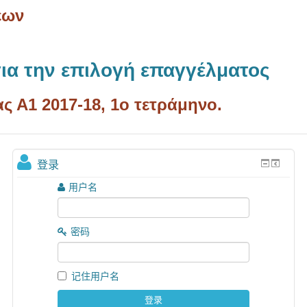
εων
ια την επιλογή επαγγέλματος
 Α1 2017-18, 1ο τετράμηνο.
登录
用户名
密码
记住用户名