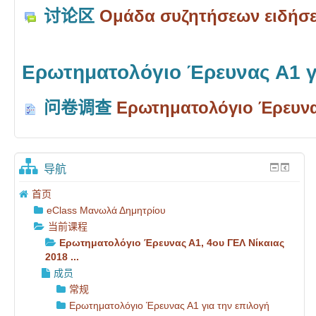
讨论区
Ομάδα συζητήσεων ειδήσ
Ερωτηματολόγιο Έρευνας Α1 γ
问卷调查
Ερωτηματολόγιο Έρευνας
导航
首页
eClass Μανωλά Δημητρίου
当前课程
Ερωτηματολόγιο Έρευνας Α1, 4ου ΓΕΛ Νίκαιας
2018 ...
成员
常规
Ερωτηματολόγιο Έρευνας Α1 για την επιλογή