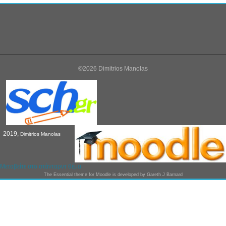
©2026 Dimitrios Manolas
2019,
Dimitrios Manolas
Μεταβείτε στο στάνταρντ θέμα
The
Essential
theme for Moodle is developed by
Gareth J Barnard