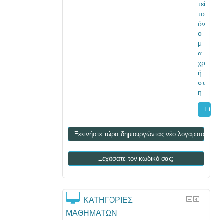
τεί
το
όν
ο
μ
α
χρ
ή
στ
η
Ξεκινήστε τώρα δημιουργώντας νέο λογαριασμό!
Ξεχάσατε τον κωδικό σας;
ΚΑΤΗΓΟΡΊΕΣ
ΜΑΘΗΜΆΤΩΝ