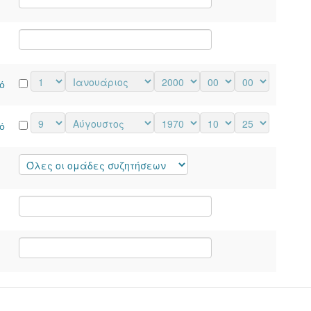
τό
τό