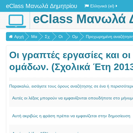
eClass Μανωλά Δημητρίου
Ελληνικά (el)
eClass Μανωλά 
Αρχή
Μα
Σχ
Οι
Ομ
Προχωρημένη αναζήτησ
θή
ολι
γρ
άδ
Οι γραπτές εργασίες και ο
μα
κά
απ
ες
τα
έτη
τές
Συ
ομάδων. (Σχολικά Έτη 2013
20
ερ
ζητ
13
γα
ήσ
Παρακαλώ, εισάγετε τους όρους αναζήτησης σε ένα ή περισσότερ
-
σίε
εω
17
ς
ν
Αυτές οι λέξεις μπορούν να εμφανίζονται οπουδήποτε στο μήνυ
και
οι
Αυτή ακριβώς η φράση πρέπει να εμφανίζεται στην δημοσίευση
πα
ρο