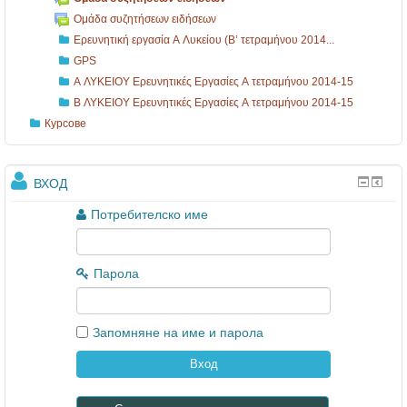
ι
Ομάδα συζητήσεων ειδήσεων
ά
Ερευνητική εργασία Α Λυκείου (Β’ τετραμήνου 2014...
σ
GPS
ε
Α ΛΥΚΕΙΟΥ Ερευνητικές Εργασίες Α τετραμήνου 2014-15
Β ΛΥΚΕΙΟΥ Ερευνητικές Εργασίες Α τετραμήνου 2014-15
ι
Курсове
ς
τ
ω
ВХОД
ν
Потребителско име
μ
α
Парола
θ
η
Запомняне на име и парола
τ
ι
.