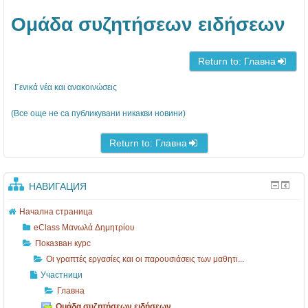
1
α
Ομάδα συζητήσεων ειδήσεων
3
σ
-
ί
1
ε
Return to: Главна
7
ς
Γενικά νέα και ανακοινώσεις
κ
(Все още не са публикувани никакви новини)
α
ι
Return to: Главна
ο
ι
НАВИГАЦИЯ
π
Начална страница
α
eClass Μανωλά Δημητρίου
ρ
Показван курс
ο
Οι γραπτές εργασίες και οι παρουσιάσεις των μαθητι...
υ
Участници
σ
Главна
Ομάδα συζητήσεων ειδήσεων