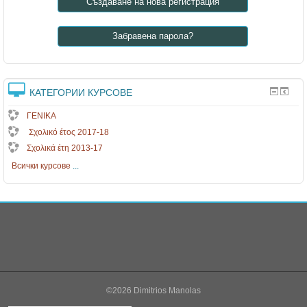
.
Създаване на нова регистрация
.
Забравена парола?
КАТЕГОРИИ КУРСОВЕ
ΓΕΝΙΚΑ
Σχολικό έτος 2017-18
Σχολικά έτη 2013-17
Всички курсове
...
©2026 Dimitrios Manolas