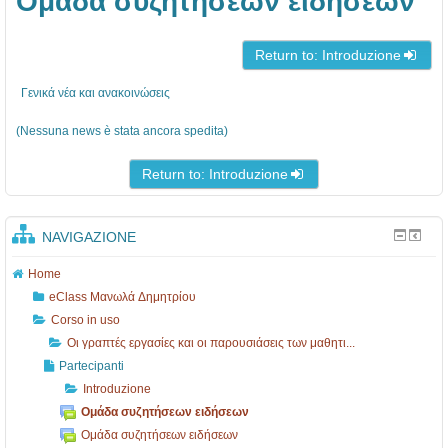
Ομάδα συζητήσεων ειδήσεων
1
α
3
σ
Return to: Introduzione
-
ί
1
ε
Γενικά νέα και ανακοινώσεις
7
ς
(Nessuna news è stata ancora spedita)
κ
α
Return to: Introduzione
ι
ο
NAVIGAZIONE
ι
Home
π
eClass Μανωλά Δημητρίου
α
Corso in uso
ρ
Οι γραπτές εργασίες και οι παρουσιάσεις των μαθητι...
ο
Partecipanti
Introduzione
υ
Ομάδα συζητήσεων ειδήσεων
σ
Ομάδα συζητήσεων ειδήσεων