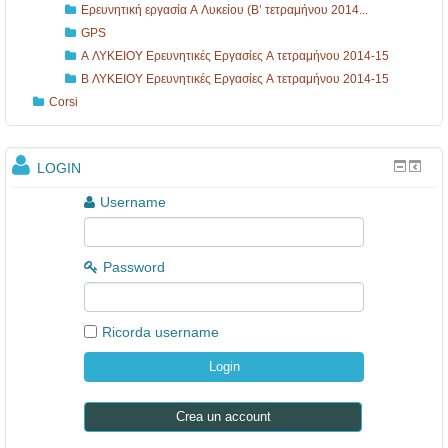
ι
Ερευνητική εργασία Α Λυκείου (Β’ τετραμήνου 2014...
ά
GPS
Α ΛΥΚΕΙΟΥ Ερευνητικές Εργασίες Α τετραμήνου 2014-15
σ
Β ΛΥΚΕΙΟΥ Ερευνητικές Εργασίες Α τετραμήνου 2014-15
ε
Corsi
ι
ς
LOGIN
τ
ω
Username
ν
μ
Password
α
θ
Ricorda username
η
τ
ι
Crea un account
.