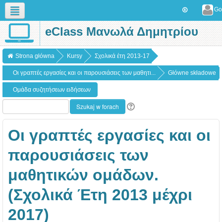
Go
eClass Μανωλά Δημητρίου
Polski (pl)
Strona główna
Kursy
Σχολικά έτη 2013-17
Οι γραπτές εργασίες και οι παρουσιάσεις των μαθητι...
Główne składowe
Ομάδα συζητήσεων ειδήσεων
Οι γραπτές εργασίες και οι
παρουσιάσεις των
μαθητικών ομάδων.
(Σχολικά Έτη 2013 μέχρι
2017)