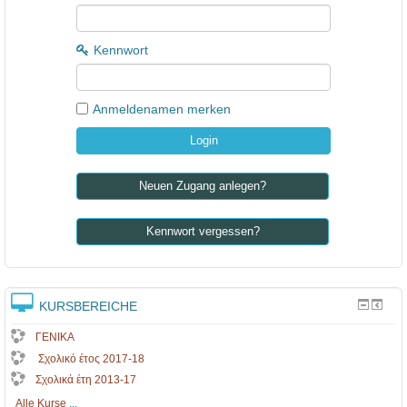
ο
λ
Kennwort
ό
γ
ι
Anmeldenamen merken
ο
μ
α
Neuen Zugang anlegen?
θ
η
Kennwort vergessen?
τ
ώ
KURSBEREICHE
ν
ΓΕΝΙΚΑ
Σχολικό έτος 2017-18
Σχολικά έτη 2013-17
Alle Kurse
...