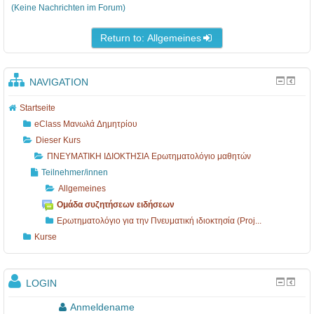
1
Ι
(Keine Nachrichten im Forum)
3
Ο
Return to: Allgemeines
-
Κ
1
Τ
7
Η
NAVIGATION
Σ
Startseite
Ι
eClass Μανωλά Δημητρίου
Α
Dieser Kurs
ΠΝΕΥΜΑΤΙΚΗ ΙΔΙΟΚΤΗΣΙΑ Ερωτηματολόγιο μαθητών
Ε
Teilnehmer/innen
ρ
Allgemeines
ω
Ομάδα συζητήσεων ειδήσεων
τ
Ερωτηματολόγιο για την Πνευματική ιδιοκτησία (Proj...
η
Kurse
μ
α
LOGIN
τ
Anmeldename