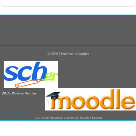
©2026 Dimitrios Manolas
2019,
Dimitrios Manolas
Standarddesign
Das Design 'Essential' stammt von
Gareth J Barnard