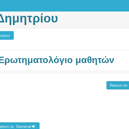
Δημητρίου
ήσεων
Ερωτηματολόγιο μαθητών
Return to:
eturn to: General