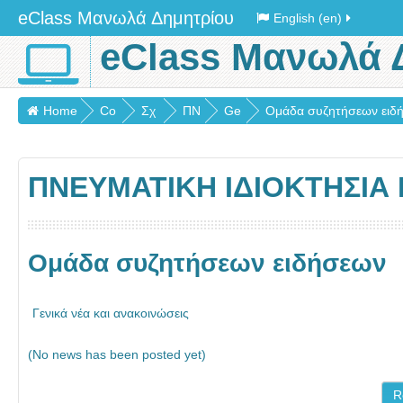
eClass Μανωλά Δημητρίου
English (en)
eClass Μανωλά 
Home
Co
Σχ
ΠΝ
Ge
Ομάδα συζητήσεων ειδ
urs
ολι
ΕΥ
ne
es
κά
Μ
ral
ΠΝΕΥΜΑΤΙΚΗ ΙΔΙΟΚΤΗΣΙΑ 
έτη
ΑΤ
20
ΙΚ
13
Η
Ομάδα συζητήσεων ειδήσεων
-
ΙΔΙ
17
ΟΚ
ΤΗ
Γενικά νέα και ανακοινώσεις
ΣΙ
(No news has been posted yet)
Α
Ερ
R