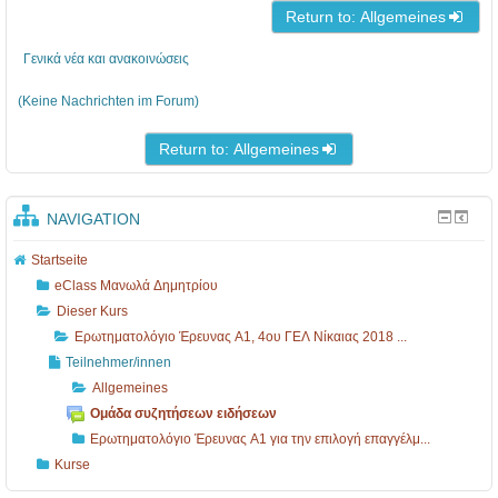
ι
Return to: Allgemeines
ο
Γενικά νέα και ανακοινώσεις
Έ
ρ
(Keine Nachrichten im Forum)
ε
Return to: Allgemeines
υ
ν
NAVIGATION
α
ς
Startseite
Α
eClass Μανωλά Δημητρίου
Dieser Kurs
1
Ερωτηματολόγιο Έρευνας Α1, 4ου ΓΕΛ Νίκαιας 2018 ...
,
Teilnehmer/innen
4
Allgemeines
ο
Ομάδα συζητήσεων ειδήσεων
υ
Ερωτηματολόγιο Έρευνας Α1 για την επιλογή επαγγέλμ...
Kurse
Γ