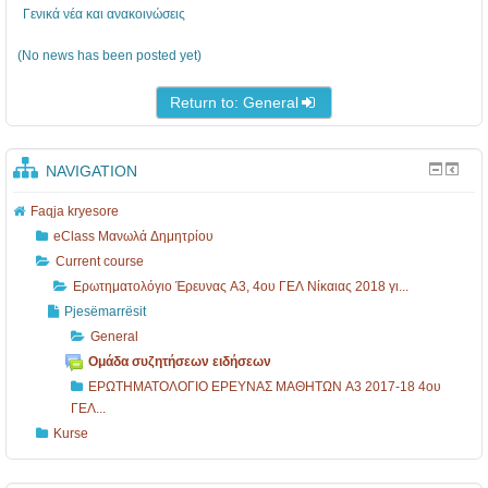
ι
Γενικά νέα και ανακοινώσεις
ο
(No news has been posted yet)
Έ
ρ
Return to: General
ε
υ
NAVIGATION
ν
Faqja kryesore
α
eClass Μανωλά Δημητρίου
ς
Current course
Α
Ερωτηματολόγιο Έρευνας Α3, 4ου ΓΕΛ Νίκαιας 2018 γι...
3
Pjesëmarrësit
General
,
Ομάδα συζητήσεων ειδήσεων
4
ΕΡΩΤΗΜΑΤΟΛΟΓΙΟ ΕΡΕΥΝΑΣ ΜΑΘΗΤΩΝ Α3 2017-18 4ου
ο
ΓΕΛ...
υ
Kurse
Γ