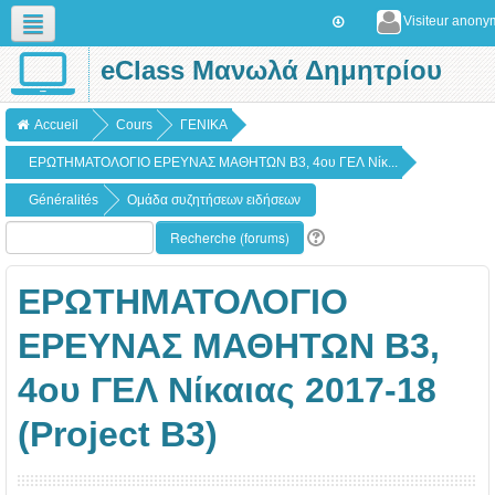
Visiteur anon
eClass Μανωλά Δημητρίου
Français (fr)
Accueil
Cours
ΓΕΝΙΚΑ
ΕΡΩΤΗΜΑΤΟΛΟΓΙΟ ΕΡΕΥΝΑΣ ΜΑΘΗΤΩΝ B3, 4ου ΓΕΛ Νίκ...
Généralités
Ομάδα συζητήσεων ειδήσεων
ΕΡΩΤΗΜΑΤΟΛΟΓΙΟ
ΕΡΕΥΝΑΣ ΜΑΘΗΤΩΝ B3,
4ου ΓΕΛ Νίκαιας 2017-18
(Project Β3)