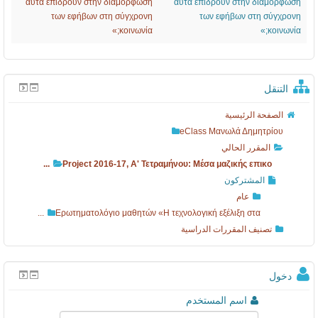
ال
1
7
1
αυτά επιδρούν στην διαμόρφωση
αυτά επιδρούν στην διαμόρ
των εφήβων στη σύγχρονη
των εφήβων στη σύγχ
د
3
7
κοινωνία;»
κοινω
ر
-
,
ا
1
A
س
7
'
لتنقل
ي
Τ
الصفحة الرئيسية
ة
ε
eClass Μανωλά Δημητρίου
τ
المقرر الحالي
ρ
Project 2016-17, A' Τετραμήνου: Mέσα μαζικής επικο...
α
المشتركون
عام
μ
Ερωτηματολόγιο μαθητών «Η τεχνολογική εξέλιξη στα...
ή
تصنيف المقررات الدراسية
ν
ο
خول
υ
:
اسم المستخدم