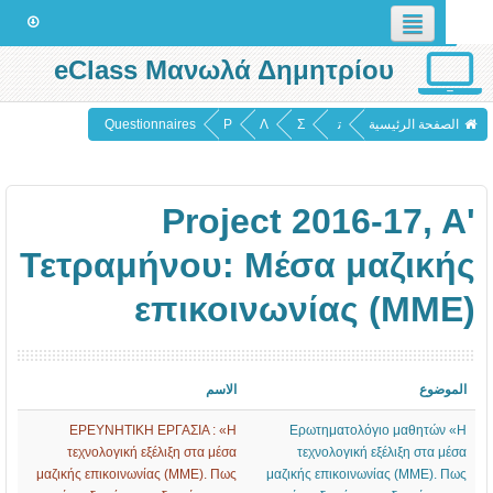
ضي
eClass Μανωλά Δημητρίου
عربي (ar)
فحة الرئيسية
ت
Σ
Λ
P
Questionnaires
ص
χ
Υ
r
ن
ο
Κ
o
Project 2016-17, 
ي
λ
Ε
j
ف
ι
Ι
e
Τετραμήνου: Mέσα μαζικ
ال
κ
Ο
c
επικοινωνίας (ΜΜ
م
ά
2
t
ق
έ
0
2
ر
τ
1
0
ضوع
الاسم
ر
η
6
1
ΕΡΕΥΝΗΤΙΚΗ ΕΡΓΑΣΙΑ : «Η
Ερωτηματολόγιο μαθητών
ا
2
-
6
τεχνολογική εξέλιξη στα μέσα
τεχνολογική εξέλιξη στα 
ت
0
1
-
μαζικής επικοινωνίας (ΜΜΕ). Πως
μαζικής επικοινωνίας (ΜΜΕ).