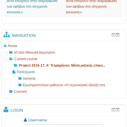
1
7
1
αυτά επιδρούν στην διαμόρφωση
αυτά επιδρούν στην διαμόρφωση
των εφήβων στη σύγχρονη
των εφήβων στη σύγχρονη
3
7
κοινωνία;»
κοινωνία;»
-
,
1
A
7
'
NAVIGATION
Τ
Home
ε
eClass Μανωλά Δημητρίου
τ
Current course
ρ
Project 2016-17, A' Τετραμήνου: Mέσα μαζικής επικο...
α
Participants
General
μ
Ερωτηματολόγιο μαθητών «Η τεχνολογική εξέλιξη στα...
ή
Courses
ν
ο
LOGIN
υ
:
Username