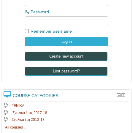
M
έ
Password
σ
α
Remember username
μ
α
ζ
Create new account
ι
κ
Lost password?
ή
ς
ε
COURSE CATEGORIES
π
ΓΕΝΙΚΑ
ι
Σχολικό έτος 2017-18
κ
Σχολικά έτη 2013-17
ο
All courses
...