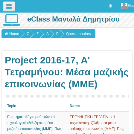
Gue
eClass Μανωλά Δημητρίου
English (en)
Home
C
Σ
Λ
P
Questionnaires
o
χ
Υ
r
u
ο
Κ
o
Project 2016-17, A'
r
λ
Ε
j
s
ι
Ι
e
Τετραμήνου: Mέσα μαζικής
e
κ
Ο
c
επικοινωνίας (ΜΜΕ)
s
ά
2
t
έ
0
2
τ
1
0
Topic
Name
η
6
1
Ερωτηματολόγιο μαθητών «Η
ΕΡΕΥΝΗΤΙΚΗ ΕΡΓΑΣΙΑ : «Η
2
-
6
τεχνολογική εξέλιξη στα μέσα
τεχνολογική εξέλιξη στα μέσα
0
1
-
μαζικής επικοινωνίας (ΜΜΕ). Πως
μαζικής επικοινωνίας (ΜΜΕ). Πως