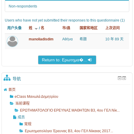
Ι
ι
κ
n
Non-respondents
Ο
ο
ε
t
Ε
Έ
ί
s
Users who have not yet submitted their responses to this questionnaire (1)
Ρ
ρ
ο
用户头像
姓
/
名
市/县
国家和地区
上次访问
Ε
ε
υ
manoliadisdim
Αθήνα
希腊
10 年 89 天
Υ
υ
2
Ν
ν
0
Α
α
1
Return to: Ερωτημα�...
Σ
ς
7
Μ
B
-
导航
Α
3
1
首页
Θ
,
8
eClass Μανωλά Δημητρίου
Η
4
,
当前课程
Τ
ο
Τ
ΕΡΩΤΗΜΑΤΟΛΟΓΙΟ ΕΡΕΥΝΑΣ ΜΑΘΗΤΩΝ B3, 4ου ΓΕΛ Νίκ...
成员
Ω
υ
ρ
常规
Ν
Γ
ό
Ερωτηματολόγιο Έρευνας B3, 4ου ΓΕΛ Νίκαιας 2017...