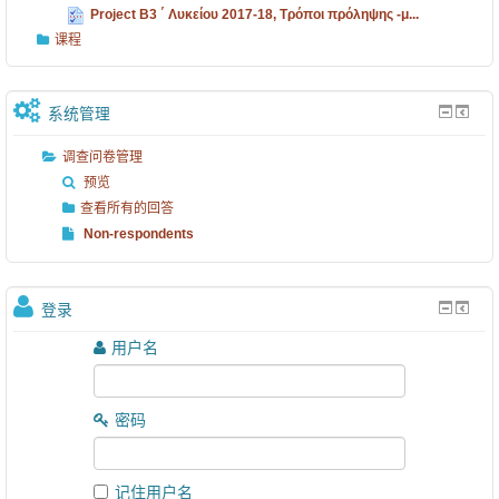
B
Ε
π
Project Β3 ΄ Λυκείου 2017-18, Τρόποι πρόληψης -μ...
3
Λ
ο
课程
,
Ν
ι
4
ί
π
系统管理
ο
κ
ρ
调查问卷管理
υ
α
ό
预览
Γ
ι
λ
查看所有的回答
Ε
α
η
Non-respondents
Λ
ς
ψ
Ν
2
η
登录
ί
0
ς
κ
1
-
用户名
..
7
μ
.
..
..
密码
.
.
记住用户名