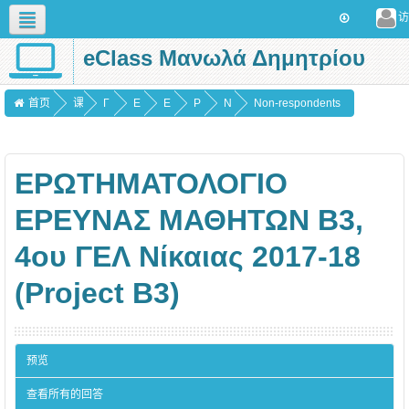
访
eClass Μανωλά Δημητρίου
简体中文 (zh_cn)
首页
课
Γ
Ε
Ε
P
N
Non-respondents
程
Ε
Ρ
ρ
r
o
Ν
Ω
ω
o
n
ΕΡΩΤΗΜΑΤΟΛΟΓΙΟ
Ι
Τ
τ
j
-
Κ
Η
η
e
r
ΕΡΕΥΝΑΣ ΜΑΘΗΤΩΝ B3,
Α
Μ
μ
c
e
4ου ΓΕΛ Νίκαιας 2017-18
Α
α
t
s
Τ
τ
Β
p
(Project Β3)
Ο
ο
3
o
Λ
λ
΄
n
Ο
ό
Λ
d
预览
Γ
γ
υ
e
查看所有的回答