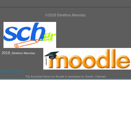
©2026 Dimitrios Manolas
2019,
Dimitrios Manolas
切换到标准主题
The
Essential
theme for Moodle is developed by
Gareth J Barnard