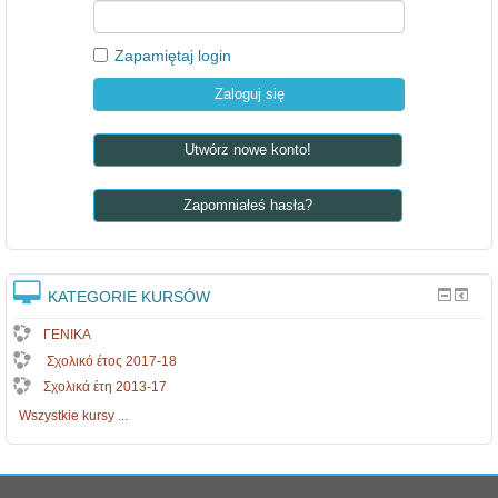
.
5
Zapamiętaj login
Utwórz nowe konto!
Zapomniałeś hasła?
KATEGORIE KURSÓW
ΓΕΝΙΚΑ
Σχολικό έτος 2017-18
Σχολικά έτη 2013-17
Wszystkie kursy
...