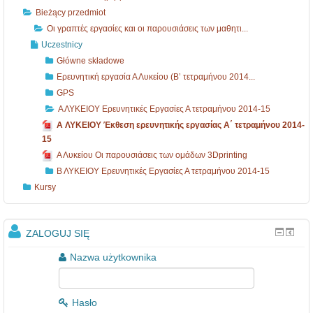
ι
τ
Bieżący przedmiot
ά
ε
Οι γραπτές εργασίες και οι παρουσιάσεις των μαθητι...
σ
τ
Uczestnicy
ε
ρ
Główne składowe
Ερευνητική εργασία Α Λυκείου (Β’ τετραμήνου 2014...
ι
α
GPS
ς
μ
Α ΛΥΚΕΙΟΥ Ερευνητικές Εργασίες Α τετραμήνου 2014-15
τ
ή
Α ΛΥΚΕΙΟΥ Έκθεση ερευνητικής εργασίας Α΄ τετραμήνου 2014-
ω
ν
15
Α Λυκείου Οι παρουσιάσεις των ομάδων 3Dprinting
ν
ο
Β ΛΥΚΕΙΟΥ Ερευνητικές Εργασίες Α τετραμήνου 2014-15
μ
υ
Kursy
α
2
θ
0
ZALOGUJ SIĘ
η
1
τ
4
Nazwa użytkownika
ι.
-
.
1
Hasło