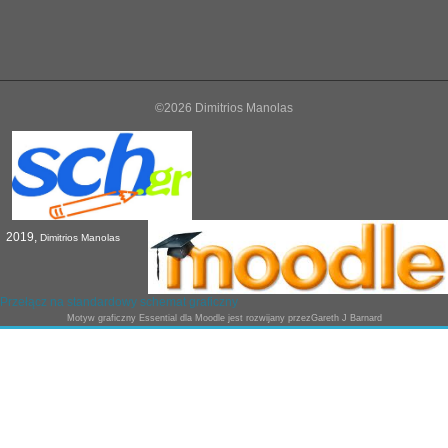
©2026 Dimitrios Manolas
2019,
Dimitrios Manolas
Przełącz na standardowy schemat graficzny
Motyw graficzny
Essential
dla Moodle jest rozwijany przez
Gareth J Barnard