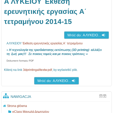
Α ΛΥΚΕΙΟΥ Έκθεση
1
α
ν
3
σ
η
ερευνητικής εργασίας Α΄
-
ί
τ
τετραμήνου 2014-15
1
ε
ι
7
ς
κ
Wróć do: Α ΛΥΚΕΙΟ...
κ
έ
α
ς
Α ΛΥΚΕΙΟΥ
Έκθεση ερευνητικής εργασίας Α΄ τετραμήνου
ι
Ε
«
Η τεχνολογία της τρισδιάστατης εκτύπωσης (3D printing) αλλάζει
τη ζωή μας!!! Σε ποιους τομείς και με ποιους τρόπους; »
ο
ρ
Dokument formatu PDF
ι
γ
Kliknij na link
3dprintingalltextw.pdf
, by wyświetlić plik.
π
α
α
σ
Wróć do: Α ΛΥΚΕΙΟ...
ρ
ί
ο
ε
NAWIGACJA
υ
ς
Strona główna
σ
Α
eClass Μανωλά Δημητρίου